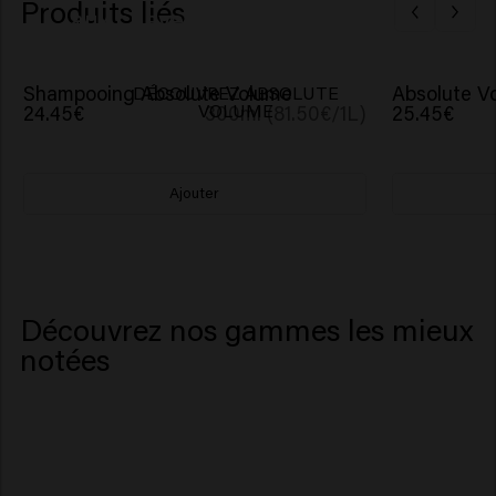
Produits liés
aux cheveux fins
Shampooing Absolute Volume
Absolute V
DÉCOUVREZ ABSOLUTE
VOLUME
24.45€
300ml (81.50€/1L)
25.45€
Ajouter
Découvrez nos gammes les mieux
notées
Cheveux épais et