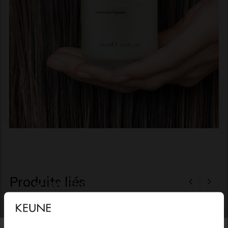
Nouvelle percée
Produits liés
scientifique
Des cheveux plus épais et
plus volumineux en 60 jours
Long & Strong Shampooing
Long & Str