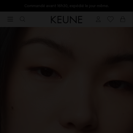
Commandé avant 16h30, expédié le jour même.
Commandé
avant
Care
16h30,
expédié
le
jour
même.