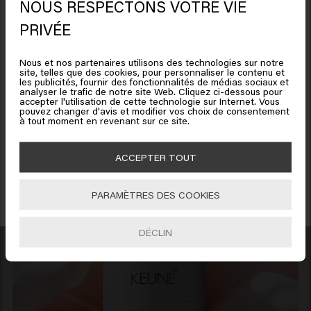
24.45€
300ml (81.50€/1L)
25.45€
NOUS RESPECTONS VOTRE VIE
Il semble que vous soyez en
PRIVÉE
DÉCOUVREZ LONG & STRONG
United States of America
Ajouter
Nous et nos partenaires utilisons des technologies sur notre
site, telles que des cookies, pour personnaliser le contenu et
Cliquez sur Aller ou choisissez votre emplacement ci-
les publicités, fournir des fonctionnalités de médias sociaux et
analyser le trafic de notre site Web. Cliquez ci-dessous pour
dessous
accepter l'utilisation de cette technologie sur Internet. Vous
Bénéficiez de 10% de réduction !
pouvez changer d'avis et modifier vos choix de consentement
à tout moment en revenant sur ce site.
Inscrivez-vous à la newsletter et profitez de 10% sur votre première commande
🇺🇸
United States of America 🛒
dès 40
€
d'achat ! Adieux les bad hair days !
ACCEPTER TOUT
Aller
PARAMÈTRES DES COOKIES
S'INCRIRE
DÉCLIN