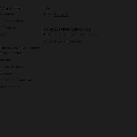
RVICE CLIENT
PAYS
ractation
🇫🇷
France 🛒
 Service client
Q Produits
POUR LES PROFESSIONNELS
ntact
Tirez le meilleur parti de votre salon
Soutien aux entreprises
FORMATIONS GÉNÉRALES
ouver un salon
piration
propos de nous
wsletter
tail de réclamations
vironnement