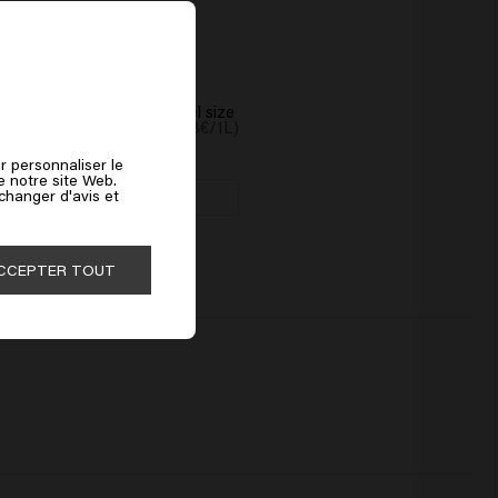
t Smooth Shampoo - travel size
€
80ml (149.38€/1L)
r personnaliser le
de notre site Web.
 changer d'avis et
Ajouter
CCEPTER TOUT