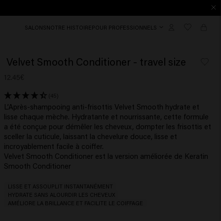
SALONS
NOTRE HISTOIRE
POUR PROFESSIONNELS
Velvet Smooth Conditioner - travel size
12.45€
(45)
L’Après-shampooing anti-frisottis Velvet Smooth hydrate et
lisse chaque mèche. Hydratante et nourrissante, cette formule
a été conçue pour démêler les cheveux, dompter les frisottis et
sceller la cuticule, laissant la chevelure douce, lisse et
incroyablement facile à coiffer.
Velvet Smooth Conditioner est la version améliorée de Keratin
Smooth Conditioner
LISSE ET ASSOUPLIT INSTANTANÉMENT
HYDRATE SANS ALOURDIR LES CHEVEUX
AMÉLIORE LA BRILLANCE ET FACILITE LE COIFFAGE