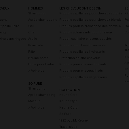
EVEUX
HOMMES
LES CHEVEUX ONT BESOIN
SE
Shampoing
Produits capillaires pour cheveux colorés
Rét
gent
Après-shampooing
Produits capillaires pour cheveux blonds
FAQ
ipelliculaire
Gel
Produits pour la croissance des cheveux
FA
oing
Cire
Produits volumisants pour cheveux
Co
ing sans rinçage
Argile
Produit capillaire cheveux bouclés
Pommade
Produits cuir chevelu sensible
IN
Tr
Pâte
Produits capillaires hydratants
Ins
Baume barbe
Protection solaire cheveux
À 
Huile pour barbe
Produits pour cheveux brillants
Ne
> Voir plus
Produits pour cheveux frisés
Por
Produits capillaires végétaliens
En
SO PURE
Shampoing
COLLECTION
Après-shampoing
Keune Care
Masque
Keune Style
> Voir plus
Keune Color
So Pure
1922 by J.M. Keune
Travel sizes