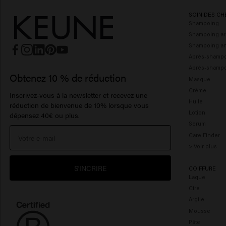
SOIN DES CH
Shampoing
Shampoing ar
Shampoing ant
Après-shamp
Après-shampo
Obtenez 10 % de réduction
Masque
Crème
Inscrivez-vous à la newsletter et recevez une
Huile
réduction de bienvenue de 10% lorsque vous
Lotion
dépensez 40€ ou plus.
Serum
Care Finder
> Voir plus
S'INCRIRE
COIFFURE
Laque
Cire
Argile
Mousse
Pâte