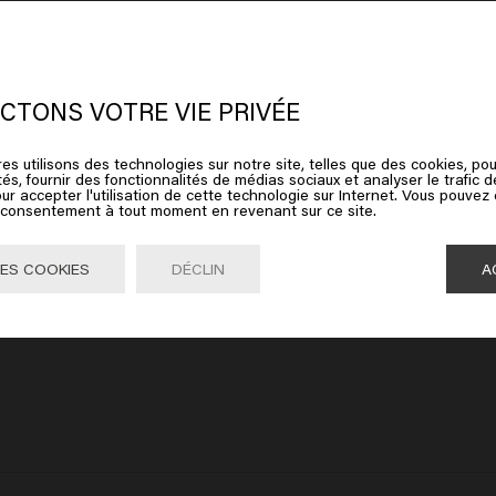
 semble que vous soyez en
United
ates of America
CTONS VOTRE VIE PRIVÉE
e spray
Velvet Smooth Silkening Polish
Velve
0ml (127.25€/1L)
31.95€
45ml (710.00€/1L)
11.95
es utilisons des technologies sur notre site, telles que des cookies, pou
ez sur Aller ou choisissez votre emplacement ci-dessous
tés, fournir des fonctionnalités de médias sociaux et analyser le trafic 
ur accepter l'utilisation de cette technologie sur Internet. Vous pouvez
r
Ajouter
e consentement à tout moment en revenant sur ce site.
Aller

United States of America 🛒
ES COOKIES
DÉCLIN
A