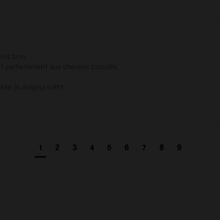
rès bon. 

ent parfaitement aux cheveux bouclés. 

ité (4 doigts) suffit 
1
2
3
4
5
6
7
8
9