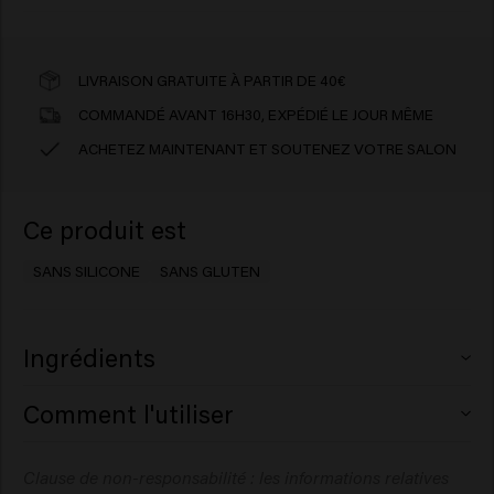
LIVRAISON GRATUITE À PARTIR DE 40€
COMMANDÉ AVANT 16H30, EXPÉDIÉ LE JOUR MÊME
ACHETEZ MAINTENANT ET SOUTENEZ VOTRE SALON
Ce produit est
SANS SILICONE
SANS GLUTEN
Ingrédients
Aqua (Water), Sodium Laureth Sulfate, Cocamidopropyl
Comment l'utiliser
Betaine, Disodium Cocoamphodiacetate, Propylene
Glycol, Citric Acid, Undecylenamidopropyl Betaine,
Appliquez sur les cheveux humides, faites mousser, puis
Clause de non-responsabilité : les informations relatives
PEG-200 Hydrogenated Glyceryl Palmate, Sodium
rincez. Répétez l’opération si nécessaire.