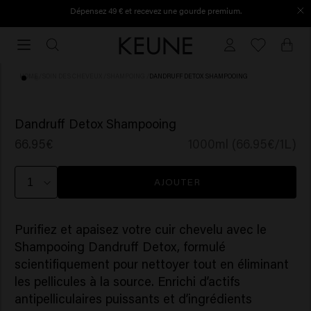
Dépensez 49 € et recevez une gourde premium.
Livraison gratuite à partir de €40
Livraison
gratuite
à
HOME
/
SOIN DES CHEVEUX
/
SHAMPOING
/
DANDRUFF DETOX SHAMPOOING
partir
de
(2)
€40
Dandruff Detox Shampooing
66.95€
1000ml (66.95€/1L)
AJOUTER
Purifiez et apaisez votre cuir chevelu avec le
Shampooing Dandruff Detox, formulé
scientifiquement pour nettoyer tout en éliminant
les pellicules à la source. Enrichi d’actifs
antipelliculaires puissants et d’ingrédients