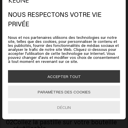
(Fragrance), Sodium Chloride, Betaine, Sodium
modifiées. Lisez toujours l'emballage ou le mode d'emploi
Benzoate, Guar Hydroxypropyltrimonium Chloride,
avant d'utiliser le produit. Aucun droit ne peut être tiré des
NOUS RESPECTONS VOTRE VIE
Citric Acid, Glyceryl Laurate, Acid Violet 43,
informations fournies.
Il semble que vous soyez en
PRIVÉE
Polyquaternium-7, Hydroxyethylcellulose, Isopropyl
United States of America
Myristate, Euterpe Oleracea Fruit Extract, Maltodextrin,
Nous et nos partenaires utilisons des technologies sur notre
Benzyl Salicylate, Citronellol, Hydroxycitronellal,
site, telles que des cookies, pour personnaliser le contenu et
Mode d'emploi
Cliquez sur Aller ou choisissez votre emplacement ci-
les publicités, fournir des fonctionnalités de médias sociaux et
Limonene, Linalool.
analyser le trafic de notre site Web. Cliquez ci-dessous pour
dessous
accepter l'utilisation de cette technologie sur Internet. Vous
pouvez changer d'avis et modifier vos choix de consentement
01
Décollez la pastille de votre éco-
à tout moment en revenant sur ce site.
recharge.
🇺🇸
United States of America 🛒
ACCEPTER TOUT
Vous pouvez étiqueter le contenu de votre
bouteille réutilisable avec une pastille
Aller
waterproof. Décollez-la délicatement de l’éco-
PARAMÈTRES DES COOKIES
recharge.
DÉCLIN
02
Collez la pastille sur votre bouteille
réutilisable.