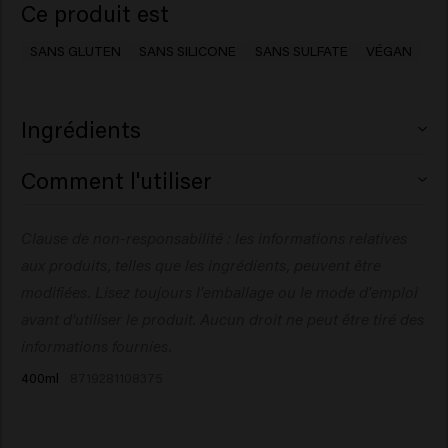
Ce produit est
SANS GLUTEN
SANS SILICONE
SANS SULFATE
VÉGAN
Ingrédients
Aqua (Water), Polyglyceryl-3
Comment l'utiliser
Caprate/Caprylate/Succinate, Sodium Lauroyl Methyl
Isethionate, Cocamidopropyl Betaine, PEG-40
Massez sur cheveux mouillés. Laissez poser 1 minute
Clause de non-responsabilité : les informations relatives
Hydrogenated Castor Oil, Propylene Glycol,
environ pour laisser les pigments faire leur travail.
Acrylates/Palmeth-25 Acrylate Copolymer, Parfum
aux produits, telles que les ingrédients, peuvent être
Rincez abondamment.
(Fragrance), Sodium Chloride, Betaine, Sodium
modifiées. Lisez toujours l'emballage ou le mode d'emploi
Benzoate, Guar Hydroxypropyltrimonium Chloride,
avant d'utiliser le produit. Aucun droit ne peut être tiré des
Citric Acid, Glyceryl Laurate, Acid Violet 43,
informations fournies.
Polyquaternium-7, Hydroxyethylcellulose, Isopropyl
400ml
8719281108375
Myristate, Euterpe Oleracea Fruit Extract, Maltodextrin,
Benzyl Salicylate, Citronellol, Hydroxycitronellal,
Limonene, Linalool.