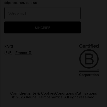
dépensez 40€ ou plus.
Portail de réclamations
Protection solaire cheveux
> Voir plus
> Voir plus
Environnement
Produits pour cheveux brillants
S'INCRIRE
Produits pour cheveux frisés
Produits capillaires végétaliens
PAYS
🇫🇷
France 🛒
Confidentialité & Cookies
Conditions d'utilisations
© 2026 Keune Haircosmetics. All right reserved.