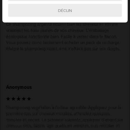
Anonymous
DÉCLIN
Ce shampooing argenté nourrit bien les cheveux et élimine 
vraiment les tons jaunes de vos cheveux. L'emballage 
écologique fonctionne bien. Facile à verser dans le flacon. 
Vous pouvez donc facilement acheter un pack de recharge. 
Malgré le shampoing violet, il ne s'efface pas sur vos doigts. 
Anonymous
Shampooing végétalien à l'odeur agréable. Appliquez pour la 
première fois sur cheveux mouillés, attendez quelques 
minutes et rincez. La semaine suivante, appliquer d'abord sur 
cheveux secs, laisser agir quelques minutes, puis mouiller et 