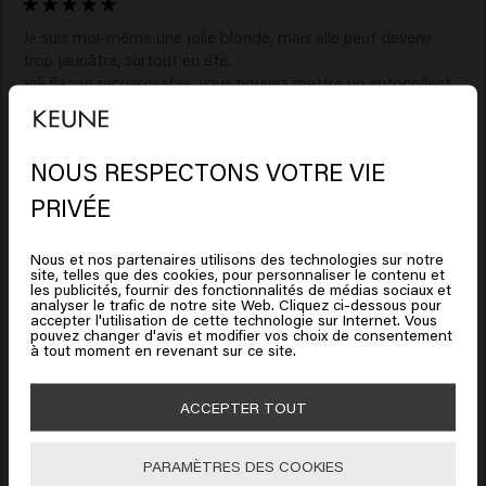
Je suis moi-même une jolie blonde, mais elle peut devenir 
trop jaunâtre, surtout en été.

Joli flacon rechargeable, vous pouvez mettre un autocollant 
dessus pour que vous sachiez ce qu'il y a dans le flacon, je ne 
l'ai pas fait moi-même car il ne restera probablement pas en 
place s'il est mouillé.

NOUS RESPECTONS VOTRE VIE
Je trouve que c'est un très bon shampoing.

Il semble que vous soyez en
Je vais le laisser reposer un peu plus d'une minute, 3 à 4 
PRIVÉE
United States of America
minutes.

Vous n'en avez pas besoin de beaucoup.

Nous et nos partenaires utilisons des technologies sur notre
Il fait ce qu'il dit.

site, telles que des cookies, pour personnaliser le contenu et
Cliquez sur Aller ou choisissez votre emplacement ci-
Ne passez pas au violet mais éteignez le feu.

les publicités, fournir des fonctionnalités de médias sociaux et
analyser le trafic de notre site Web. Cliquez ci-dessous pour
dessous
Contrairement aux autres shampoings (argentés), celui-ci ne 
accepter l'utilisation de cette technologie sur Internet. Vous
dessèche pas vos cheveux et leur donne une belle brillance.

pouvez changer d'avis et modifier vos choix de consentement
à tout moment en revenant sur ce site.
Je l'achèterai certainement à nouveau quand il sera épuisé.
🇺🇸
United States of America 🛒
ACCEPTER TOUT
Aller
PARAMÈTRES DES COOKIES