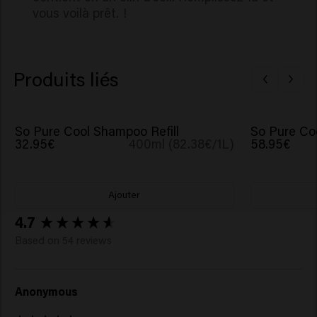
vous voilà prêt. !
Produits liés
So Pure Cool Shampoo Refill
So Pure Co
32.95€
400ml (82.38€/1L)
58.95€
Ajouter
New content loaded
4.7
Based on 54 reviews
Anonymous