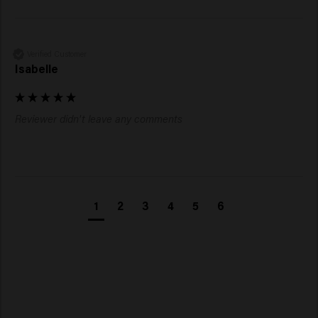
Verified Customer
Isabelle
Reviewer didn't leave any comments
1
2
3
4
5
6