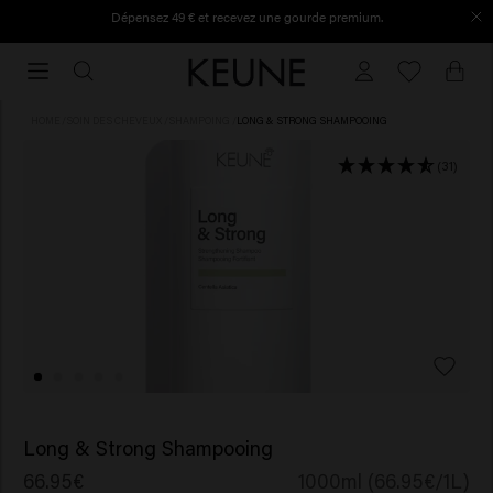
Dépensez 49 € et recevez une gourde premium.
Commandé avant 16h30, expédié le jour même.
Commandé
avant
16h30,
HOME
/
SOIN DES CHEVEUX
/
SHAMPOING
/
LONG & STRONG SHAMPOOING
expédié
le
(31)
jour
même.
Long & Strong Shampooing
66.95€
1000ml (66.95€/1L)