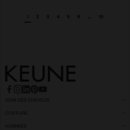
1
2
3
4
5
6
...
15
SOIN DES CHEVEUX
Shampoing
COIFFURE
Laque
Shampoing argent
HOMMES