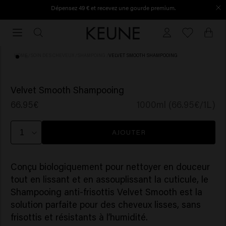
Dépensez 49 € et recevez une gourde premium.
Commandé avant 16h30, expédié le jour même.
Commandé
avant
16h30,
HOME
/
SOIN DES CHEVEUX
/
SHAMPOING
/
VELVET SMOOTH SHAMPOOING
expédié
le
(73)
jour
Velvet Smooth Shampooing
même.
66.95€
1000ml (66.95€/1L)
AJOUTER
Conçu biologiquement pour nettoyer en douceur
tout en lissant et en assouplissant la cuticule, le
Shampooing anti-frisottis Velvet Smooth est la
solution parfaite pour des cheveux lisses, sans
frisottis et résistants à l’humidité.