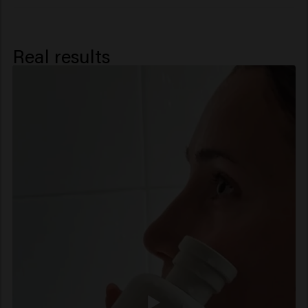
Polyglyceryl-3 Caprate, C10-40
Isoalkylamidopropylethyldimonium
Ethosulfate, Palmitamidopropyltrimonium
Real results
Chloride, Spathodea Campanulata Flower Extract,
Potassium Sorbate, Sorbic Acid, Alpha-
Isomethyl Ionone, Citrus Aurantium Peel Oil, Hexyl
Cinnamal, Limonene, Linalool, Linalyl Acetate,
Tetramethyl Acetyloctahydronaphthalenes.