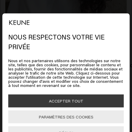
NOUS RESPECTONS VOTRE VIE
Produits liés
Il semble que vous soyez en
PRIVÉE
United States of America
Nous et nos partenaires utilisons des technologies sur notre
Care 1L Dispenser Pomp
Velvet Smo
site, telles que des cookies, pour personnaliser le contenu et
Cliquez sur Aller ou choisissez votre emplacement ci-
les publicités, fournir des fonctionnalités de médias sociaux et
8.95€
pcs (8.95€/1 Set)
72.95€
analyser le trafic de notre site Web. Cliquez ci-dessous pour
dessous
accepter l'utilisation de cette technologie sur Internet. Vous
pouvez changer d'avis et modifier vos choix de consentement
à tout moment en revenant sur ce site.
Ajouter
🇺🇸
United States of America 🛒
New content loaded
ACCEPTER TOUT
3.8
Aller
Based on 73 reviews
PARAMÈTRES DES COOKIES
Verified Customer