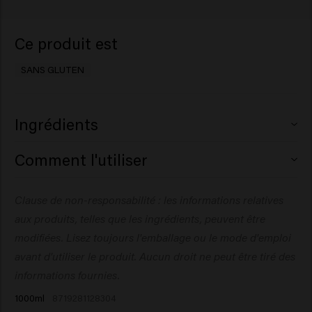
Ce produit est
SANS GLUTEN
Ingrédients
Aqua (Water), Sodium Laureth Sulfate,
Comment l'utiliser
Cocamidopropyl Betaine, Coco-Glucoside, PEG-200
Hydrogenated Glyceryl Palmate, Glyceryl Oleate,
Appliquez sur les cheveux humides, faites mousser, puis
Clause de non-responsabilité : les informations relatives
Glyceryl Laurate, Glycol Distearate, Parfum (Fragrance),
rincez. Répétez l’opération si nécessaire.
PEG-40 Hydrogenated Castor Oil, Sodium Chloride,
aux produits, telles que les ingrédients, peuvent être
Sodium Benzoate, Panthenol, Polyquaternium-10,
modifiées. Lisez toujours l'emballage ou le mode d'emploi
Methoxy PEG/PPG-7/3Aminopropyl Dimethicone, PEG-
avant d'utiliser le produit. Aucun droit ne peut être tiré des
7 Glyceryl Cocoate, Silicone Quaternium-22, Citric
informations fournies.
Acid, Dipropylene Glycol, Glycerin,
1000ml
8719281128304
Hydrolyzed Vegetable Protein, Propylene Glycol,