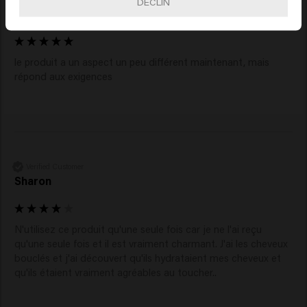
DÉCLIN
Brenda
le produit a un aspect un peu différent maintenant, mais 
répond aux exigences
Verified Customer
Sharon
N'utilisez ce produit qu'une seule fois car je ne l'ai reçu 
qu'une seule fois et il est vraiment charmant. J'ai les cheveux 
bouclés et j'ai découvert qu'ils hydrataient mes cheveux et 
qu'ils étaient vraiment agréables au toucher..  