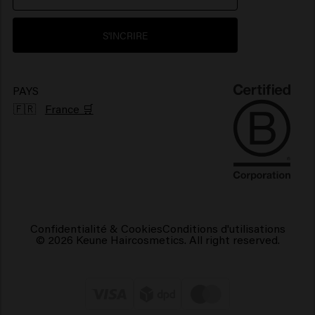
Environnement
Produits pour cheveux brillants
S'INCRIRE
Produits pour cheveux frisés
Produits capillaires végétaliens
PAYS
🇫🇷
France 🛒
Confidentialité & Cookies
Conditions d'utilisations
© 2026 Keune Haircosmetics. All right reserved.