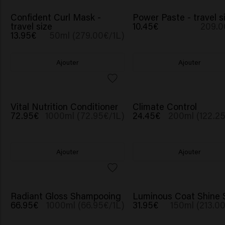
Confident Curl Mask -
Power Paste - travel s
travel size
10.45€
209.0
13.95€
50ml (279.00€/1L)
Ajouter
Ajouter
Vital Nutrition Conditioner
Climate Control
72.95€
1000ml (72.95€/1L)
24.45€
200ml (122.25
Ajouter
Ajouter
Radiant Gloss Shampooing
Luminous Coat Shine 
66.95€
1000ml (66.95€/1L)
31.95€
150ml (213.0