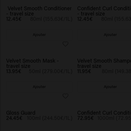
Velvet Smooth Conditioner
Confident Curl Condit
- travel size
- travel size
12.45€
80ml (155.63€/1L)
12.45€
80ml (155.6
Ajouter
Ajouter
Velvet Smooth Mask -
Velvet Smooth Shamp
travel size
travel size
13.95€
50ml (279.00€/1L)
11.95€
80ml (149.3
Ajouter
Ajouter
Gloss Guard
Confident Curl Condit
24.45€
100ml (244.50€/1L)
72.95€
1000ml (72.95