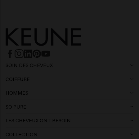
SOIN DES CHEVEUX
Shampoing
COIFFURE
Laque
Shampoing argent
HOMMES
Shampoing
Cire
Shampoing antipelliculaire
SO PURE
Shampoing
Après-shampooing
Argile
Après-shampoing
LES CHEVEUX ONT BESOIN
Produits capillaires pour cheveux colorés
Après-shampoing
Gel
Mousse
Après-shampoing sans rinçage
COLLECTION