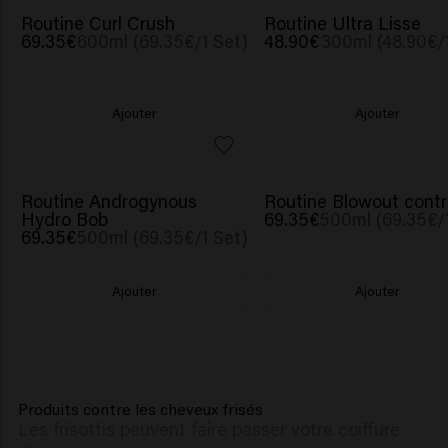
SCRUNCHIE OFFERT
Routine Curl Crush
Routine Ultra Lisse
69.35€
600ml (69.35€/1 Set)
48.90€
300ml (48.90€/
Ajouter
Ajouter
SCRUNCHIE OFFERT
SCRUNCHIE OFFERT
Routine Androgynous
Routine Blowout contr
Hydro Bob
69.35€
500ml (69.35€/1
69.35€
500ml (69.35€/1 Set)
Ajouter
Ajouter
Produits contre les cheveux frisés
Les frisottis peuvent faire passer votre coiffure