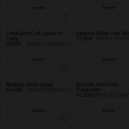
Ajouter
Ajouter
Confident Curl Leave-in
Radiant Gloss Hair Gl
Coily
72.95€
1000ml (72.95
31.95€
300ml (106.50€/1L)
Ajouter
Ajouter
SCRUNCHIE OFFERT
Radiant Gloss Mask
Routine Anti-Frizz
54.95€
500ml (109.90€/1L)
Treatment
95.35€
645ml (95.35€/1
Ajouter
Ajouter