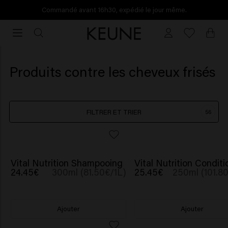
Commandé avant 16h30, expédié le jour même.
Commandé
avant
16h30,
expédié
Produits contre les cheveux frisés
le
jour
même.
FILTRER ET TRIER
56
Vital Nutrition Shampooing
Vital Nutrition Conditi
24.45€
300ml (81.50€/1L)
25.45€
250ml (101.8
Ajouter
Ajouter