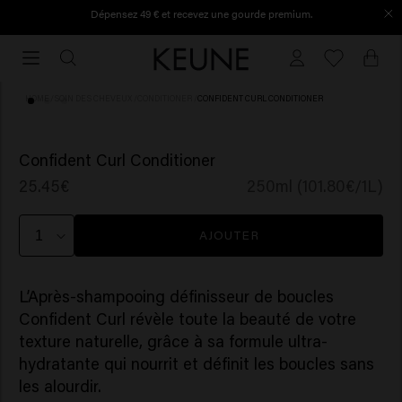
Dépensez 49 € et recevez une gourde premium.
Commandé avant 16h30, expédié le jour même.
Commandé
avant
16h30,
HOME
/
SOIN DES CHEVEUX
/
CONDITIONER
/
CONFIDENT CURL CONDITIONER
expédié
le
(10)
jour
Confident Curl Conditioner
même.
25.45€
250ml (101.80€/1L)
AJOUTER
L’Après-shampooing définisseur de boucles
Confident Curl révèle toute la beauté de votre
texture naturelle, grâce à sa formule ultra-
hydratante qui nourrit et définit les boucles sans
les alourdir.