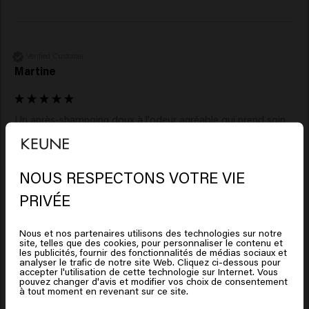
Verified Customer
Martine
Un après-shampoing doux à l'odeur agréable qui prend soin 
de mes boucles et les fait tomber en beauté
NOUS RESPECTONS VOTRE VIE
Il semble que vous soyez en
PRIVÉE
United States of America
Verified Customer
Nous et nos partenaires utilisons des technologies sur notre
Dorota
site, telles que des cookies, pour personnaliser le contenu et
Cliquez sur Aller ou choisissez votre emplacement ci-
les publicités, fournir des fonctionnalités de médias sociaux et
analyser le trafic de notre site Web. Cliquez ci-dessous pour
dessous
accepter l'utilisation de cette technologie sur Internet. Vous
pouvez changer d'avis et modifier vos choix de consentement
Très bon produit pour cheveux bouclés. J'ai les cheveux 
à tout moment en revenant sur ce site.
bouclés et j'utilise cet après-shampoing avec tous les autres 
🇺🇸
United States of America 🛒