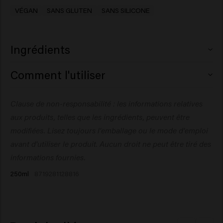
VÉGAN
SANS GLUTEN
SANS SILICONE
Ingrédients
Aqua (Water), Cetearyl Alcohol, Behenamidopropyl
Comment l'utiliser
Dimethylamine, Hydrogenated Ethylhexyl Olivate, Decyl
Oleate, Adansonia Digitata Seed Oil, Butyrospermum
Appliquez sur les cheveux préalablement lavés, utilisez
Clause de non-responsabilité : les informations relatives
Parkii (Shea) Butter, Lactic Acid, Dicocoylethyl
vos doigts pour démêler délicatement vos cheveux et
Hydroxyethylmonium Methosulfate, Cocos Nucifera
aux produits, telles que les ingrédients, peuvent être
massez les pointes pour les hydrater. Laissez agir
(Coconut) Oil, Panthenol, Sodium Benzoate, Sunflower
pendant 1 à 3 minutes ou plus si vous le souhaitez, puis
modifiées. Lisez toujours l'emballage ou le mode d'emploi
Seed Oil Glycerides, Parfum (Fragrance),
rincez abondamment.
avant d'utiliser le produit. Aucun droit ne peut être tiré des
Hydroxypropyltrimonium Inulin, Oleyl Erucate,
informations fournies.
Polyquaternium-37, Propylene Glycol
250ml
8719281128816
Dicaprylate/Dicaprate, Dipropylene Glycol, Tocopheryl
Acetate, Hydrolyzed Rice Protein, Citric Acid,
Hydrogenated Olive Oil Unsaponifiables, Glycerin,
Propylene Glycol, PPG-1 Trideceth-6, Linum