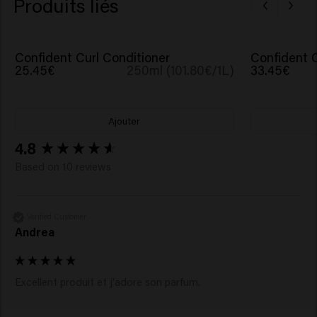
Produits liés
Usitatissimum (Linseed) Seed Extract, Salvia Hispanica
Seed Extract, Acetum (Vinegar), Pyrus Malus (Apple)
Fruit Extract, Amaranthus Caudatus Seed Extract,
Confident Curl Conditioner
Confident 
Benzyl Alcohol, Caprylic Acid, Xylitol, Phenoxyethanol,
25.45€
250ml (101.80€/1L)
33.45€
Sucrose, Potassium Sorbate, Sorbic Acid, Acetyl
Cedrene, Tetramethyl Acetyloctahydronaphthalenes.
Ajouter
New content loaded
4.8
Based on 10 reviews
Verified Customer
Andrea
Excellent produit et j'adore son parfum.