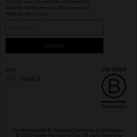
Inscrivez-vous à la newsletter et recevez une
réduction de bienvenue de 10% lorsque vous
Newsletter
Travel sizes
Produits capillaires hydratants
Huile pour barbe
> Voir plus
Care Finder
dépensez 40€ ou plus.
Portail de réclamations
Protection solaire cheveux
> Voir plus
> Voir plus
Environnement
Produits pour cheveux brillants
S'INCRIRE
Produits pour cheveux frisés
Produits capillaires végétaliens
PAYS
🇫🇷
France 🛒
Confidentialité & Cookies
Conditions d'utilisations
© 2026 Keune Haircosmetics. All right reserved.