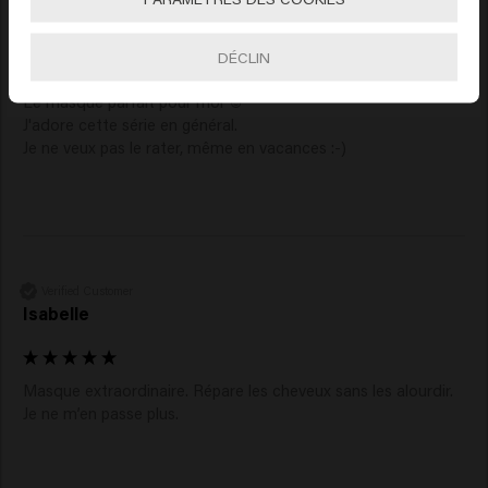
Verified Customer
Anja
DÉCLIN
Le masque parfait pour moi ☺️ 

J'adore cette série en général. 

Je ne veux pas le rater, même en vacances :-)
Verified Customer
Isabelle
Masque extraordinaire. Répare les cheveux sans les alourdir. 
Je ne m’en passe plus. 