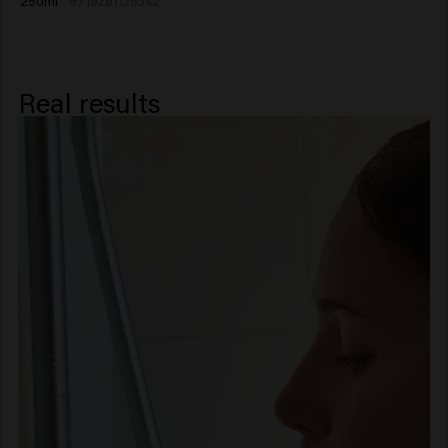
250ml
8719281128342
Caprate, Phenoxyethanol, Spathodea Campanulata
Flower Extract, Cocamidopropyl Betaine,
Palmitamidopropyltrimonium Chloride, Propylene
Glycol, Potassium Sorbate, Benzoic Acid, Sorbic Acid,
Real results
Alpha-Isomethyl Ionone, Citronellol, Citrus Aurantium
Peel Oil, Hexyl Cinnamal, Limonene, Linalool, Linalyl
Acetate, Tetramethyl Acetyloctahydronaphthalenes