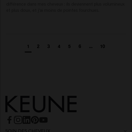
différence dans mes cheveux : ils deviennent plus volumineux 
et plus doux, et j'ai moins de pointes fourchues.
1
2
3
4
5
6
...
10
SOIN DES CHEVEUX