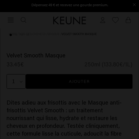
Dépensez 49 € et recevez une gourde premium.
Commandé avant 16h30, expédié le jour même.
Commandé
avant
16h30,
HOME
/
SOIN DES CHEVEUX
/
MASQUE
/
VELVET SMOOTH MASQUE
expédié
le
(50)
jour
Velvet Smooth Masque
même.
33.45€
250ml (133.80€/1L)
AJOUTER
Dites adieu aux frisottis avec le Masque anti-
frisottis Velvet Smooth : un traitement
nourrissant qui lisse, hydrate et restaure les
cheveux en profondeur. Testée cliniquement,
cette formule lisse la cuticule, adoucit la fibre