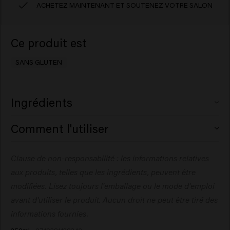
ACHETEZ MAINTENANT ET SOUTENEZ VOTRE SALON
Ce produit est
SANS GLUTEN
Ingrédients
Aqua (Water), Cetearyl Alcohol, Glycerin,
Comment l'utiliser
Behentrimonium Chloride, Octyldodecanol,
Cetrimonium Chloride, Dimethicone, Amodimethicone,
Appliquez sur les cheveux préalablement lavés. Massez
Clause de non-responsabilité : les informations relatives
Parfum (Fragrance), Dipropylene Glycol, Hydrolyzed
doucement et laissez agir pendant 3 à 5 minutes.
Rice Protein, Isopropyl Alcohol, Sodium Benzoate, C10-
aux produits, telles que les ingrédients, peuvent être
Enveloppez éventuellement les cheveux dans une
40 Isoalkylamidopropylethyldimonium Ethosulfate,
serviette chaude. Rincez abondamment et séchez à
modifiées. Lisez toujours l'emballage ou le mode d'emploi
Hydrolyzed Vegetable Protein, Hydrolyzed Vegetable
l’aide d’une serviette.
avant d'utiliser le produit. Aucun droit ne peut être tiré des
Protein PG-Propyl Silanetriol, Lactic Acid, Dimethiconol,
informations fournies.
Silicone Quaternium-22, Trideceth-12, Polyglyceryl-3