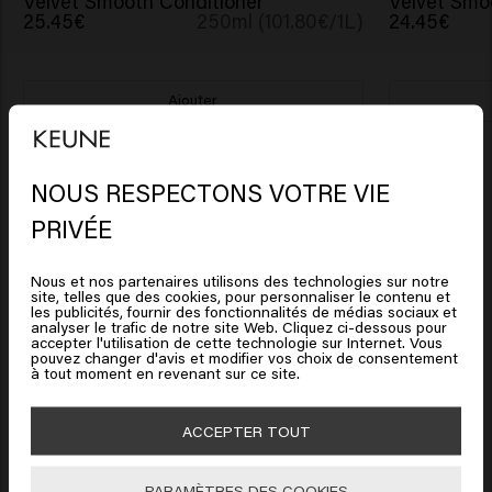
Velvet Smooth Conditioner
Velvet Smo
25.45€
250ml (101.80€/1L)
24.45€
Ajouter
New content loaded
4.3
Based on 50 reviews
NOUS RESPECTONS VOTRE VIE
Il semble que vous soyez en
PRIVÉE
United States of America
Verified Customer
Anoniem
Nous et nos partenaires utilisons des technologies sur notre
site, telles que des cookies, pour personnaliser le contenu et
Cliquez sur Aller ou choisissez votre emplacement ci-
les publicités, fournir des fonctionnalités de médias sociaux et
analyser le trafic de notre site Web. Cliquez ci-dessous pour
dessous
accepter l'utilisation de cette technologie sur Internet. Vous
C'est tout simplement délicieux 
pouvez changer d'avis et modifier vos choix de consentement
à tout moment en revenant sur ce site.
🇺🇸
United States of America 🛒
ACCEPTER TOUT
Aller
PARAMÈTRES DES COOKIES