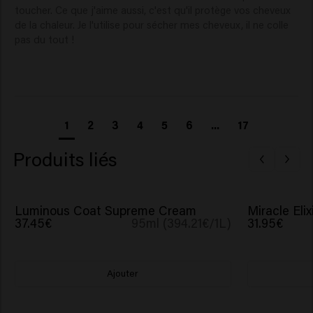
toucher. Ce que j'aime aussi, c'est qu'il protège vos cheveux 
de la chaleur. Je l'utilise pour sécher mes cheveux, il ne colle 
pas du tout !
1
2
3
4
5
6
...
17
Produits liés
Luminous Coat Supreme Cream
Miracle Elix
37.45€
95ml (394.21€/1L)
31.95€
Ajouter