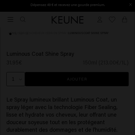
Dépensez 49 € et recevez une gourde premium.
Commandé avant 16h30, expédié le jour même.
Commandé
avant
16h30,
HOME
/
SOIN DES CHEVEUX
/
SOIN EN SPRAY
/
LUMINOUS COAT SHINE SPRAY
expédié
le
(81)
jour
Luminous Coat Shine Spray
même.
31.95€
150ml (213.00€/1L)
AJOUTER
Le Spray lumineux brillant Luminous Coat, un
spray léger avec la technologie Fiber Sealing,
lisse et hydrate vos cheveux, leur offrant une
douceur soyeuse tout en les protégeant
durablement des dommages et de l’humidité.