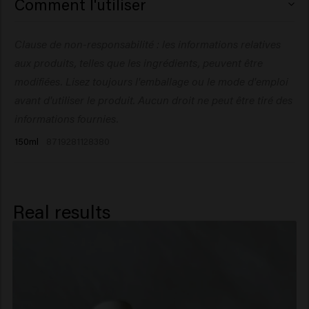
Comment l'utiliser
Dipropylene Glycol, Phenoxyethanol, Polysilicone-29,
PEG-40 Hydrogenated Castor Oil, Ethylhexylglycerin,
Pulvérisez sur cheveux humides et séchez pour activer
Clause de non-responsabilité : les informations relatives
Panthenol, Parfum (Fragrance), CI 77891/Titanium
le produit. Coiffez de la manière souhaitée
Dioxide, Mica, Octenidine HCl, Tin Oxide,
aux produits, telles que les ingrédients, peuvent être
Hexamethylindanopyran, Linalyl Acetate.
modifiées. Lisez toujours l'emballage ou le mode d'emploi
avant d'utiliser le produit. Aucun droit ne peut être tiré des
informations fournies.
150ml
8719281128380
Real results