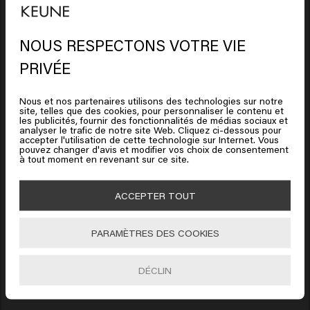
Verified Customer
Anonym
NOUS RESPECTONS VOTRE VIE
Il semble que vous soyez en
PRIVÉE
United States of America
Des produits brillants 
Nous et nos partenaires utilisons des technologies sur notre
site, telles que des cookies, pour personnaliser le contenu et
Cliquez sur Aller ou choisissez votre emplacement ci-
les publicités, fournir des fonctionnalités de médias sociaux et
analyser le trafic de notre site Web. Cliquez ci-dessous pour
dessous
accepter l'utilisation de cette technologie sur Internet. Vous
pouvez changer d'avis et modifier vos choix de consentement
à tout moment en revenant sur ce site.
Verified Customer
🇺🇸
United States of America 🛒
Anonym
ACCEPTER TOUT
Aller
J'adore ! 
PARAMÈTRES DES COOKIES
DÉCLIN