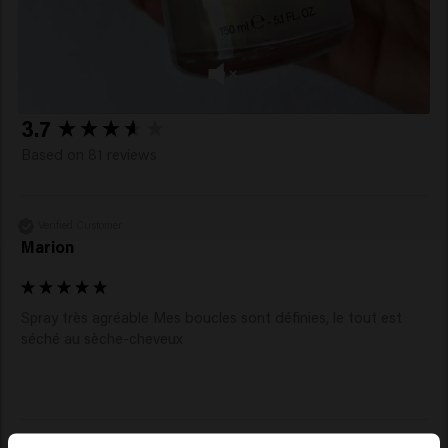
New content loaded
3.7
Based on 81 reviews
Verified Customer
Marion
Spray très agréable Mes boucles sont définies, le tout est 
séché au sèche-cheveux