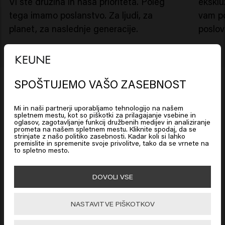
Vi ste družina in naša prioriteta. Poleg
eksklu
tega imamo poslanstvo. Za ljudi, za
vam po
planet, za naslednje generacije.
poslov
SPOŠTUJEMO VAŠO ZASEBNOST
Mi in naši partnerji uporabljamo tehnologijo na našem
"Keune je družinsko podjetje z
spletnem mestu, kot so piškotki za prilagajanje vsebine in
oglasov, zagotavljanje funkcij družbenih medijev in analiziranje
prometa na našem spletnem mestu. Kliknite spodaj, da se
Looks like you are in
United
dolgo zgodovino družinskih
strinjate z našo politiko zasebnosti. Kadar koli si lahko
States of America
premislite in spremenite svoje privolitve, tako da se vrnete na
vrednot. Resnično skrbimo za
to spletno mesto.
vas, vaš salon in ljudi na
vašem stolu"
Click on Go or choose your location below
DOVOLI VSE
NASTAVITVE PIŠKOTKOV
🇺🇸
United States of America 🛒
Webinars & seminars
Eelco Keune