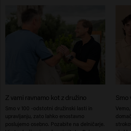
Z vami ravnamo kot z družino
Smo v
Smo v 100 -odstotni družinski lasti in
Vemo, 
upravljanju, zato lahko enostavno
domačo
poslujemo osebno. Pozabite na delničarje.
stroko