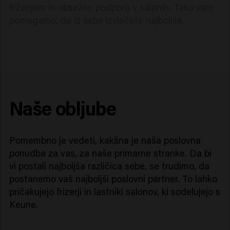
trženjem in obsežno podporo v salonih. Tako vam
pomagamo, da iz sebe izvlečete najboljše.
Naše obljube
Pomembno je vedeti, kakšna je naša poslovna
ponudba za vas, za naše primarne stranke. Da bi
vi postali najboljša različica sebe, se trudimo, da
postanemo vaš najboljši poslovni partner. To lahko
pričakujejo frizerji in lastniki salonov, ki sodelujejo s
Keune.