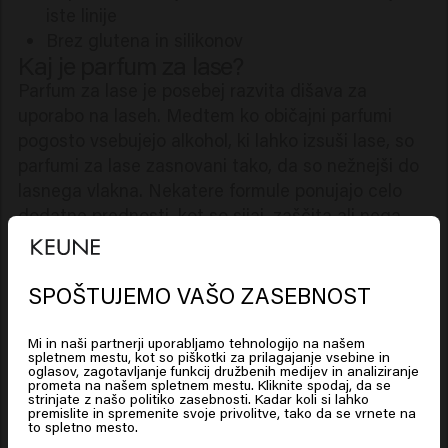
iste linije
Brez glutena in silikonov
Kaj je parfum za lase?
Parfum za lase je posebej razvita dišava za
uporabo na laseh. Medtem ko običajni parfumi
pogosto vsebujejo alkohol, ki lahko izsuši lase, so
parfumi za lase zasnovani tako, da so nežnejši do
lasnega vlakna. Nekatere formule ponujajo celo
dodatne prednosti, kot so sijaj, zaščita ali nega.
Dober parfum za lase zato ne zagotavlja le
prijetnega vonja, ampak prispeva tudi k
negovanemu videzu las.
SPOŠTUJEMO VAŠO ZASEBNOST
Looks like you are in
United
Zakaj uporabljati parfum za lase?
States of America
Lasje zlahka vpijajo zunanje vonjave, kot so dim,
Mi in naši partnerji uporabljamo tehnologijo na našem
spletnem mestu, kot so piškotki za prilagajanje vsebine in
hrana ali onesnažen zrak. Parfum za lase pomaga
oglasov, zagotavljanje funkcij družbenih medijev in analiziranje
prometa na našem spletnem mestu. Kliknite spodaj, da se
nevtralizirati neželene vonjave in lasem povrne
Click on Go or choose your location below
strinjate z našo politiko zasebnosti. Kadar koli si lahko
premislite in spremenite svoje privolitve, tako da se vrnete na
svežino. Poleg tega ponuja dodatne prednosti:
to spletno mesto.
Dolgotrajna dišava v laseh