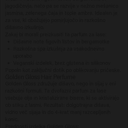
jagodičevja, nato pa se razvije v nežno mešanico
jasmina, zelenega čaja in tople ambre. Idealen je
za vse, ki obožujejo pomirjujočo in razkošno
dišavno izkušnjo.
Zakaj bi morali preizkusiti ta parfum za lase:
Dišavne note figovih listov in bergamotke
Razkošna spa izkušnja za vsakodnevno
uporabo
Veganski izdelek, brez glutena in silikonov
Popoln kot zaključni dotik po oblikovanju pričeske.
Golden Gloss Hair Perfume
Golden Gloss združuje dišavo, nego in sijaj v eni
razkošni formuli. Ta dvofazni parfum za lase
vsebuje olja in kristalizirane bisere, ki se aktivirajo
ob stiku z lasmi. Rezultat: dolgotrajna dišava,
vidno več sijaja in do 4-krat manj razcepljenih
konic.
Prednosti izdelka Golden Gloss: