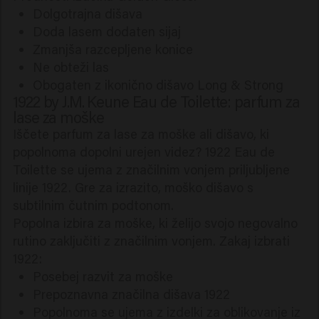
Dolgotrajna dišava
Doda lasem dodaten sijaj
Zmanjša razcepljene konice
Ne obteži las
Obogaten z ikonično dišavo Long & Strong
1922 by J.M. Keune Eau de Toilette: parfum za
lase za moške
Iščete parfum za lase za moške ali dišavo, ki
popolnoma dopolni urejen videz? 1922 Eau de
Toilette se ujema z značilnim vonjem priljubljene
linije 1922. Gre za izrazito, moško dišavo s
subtilnim čutnim podtonom.
Popolna izbira za moške, ki želijo svojo negovalno
rutino zaključiti z značilnim vonjem. Zakaj izbrati
1922:
Posebej razvit za moške
Prepoznavna značilna dišava 1922
Popolnoma se ujema z izdelki za oblikovanje iz