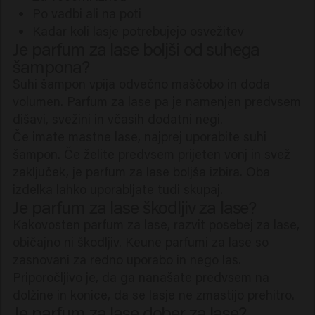
Po vadbi ali na poti
Kadar koli lasje potrebujejo osvežitev
Je parfum za lase boljši od suhega
šampona?
Suhi šampon vpija odvečno maščobo in doda
volumen. Parfum za lase pa je namenjen predvsem
dišavi, svežini in včasih dodatni negi.
Če imate mastne lase, najprej uporabite suhi
šampon. Če želite predvsem prijeten vonj in svež
zaključek, je parfum za lase boljša izbira. Oba
izdelka lahko uporabljate tudi skupaj.
Je parfum za lase škodljiv za lase?
Kakovosten parfum za lase, razvit posebej za lase,
običajno ni škodljiv. Keune parfumi za lase so
zasnovani za redno uporabo in nego las.
Priporočljivo je, da ga nanašate predvsem na
dolžine in konice, da se lasje ne zmastijo prehitro.
Je parfum za lase dober za lase?