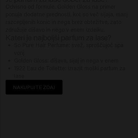
Odvisno od formule. Golden Gloss na primer
ponuja dodatne prednosti, kot so več sijaja, manj
razcepljenih konic in nega brez obtežitve, zato
združuje dišavo in nego v enem izdelku.
Kateri je najboljši parfum za lase?
So Pure Hair Perfume: svež, sproščujoč spa
vonj
Golden Gloss: dišava, sijaj in nega v enem
1922 Eau de Toilette: izrazit moški parfum za
lase
NAKUPUJTE ZDAJ