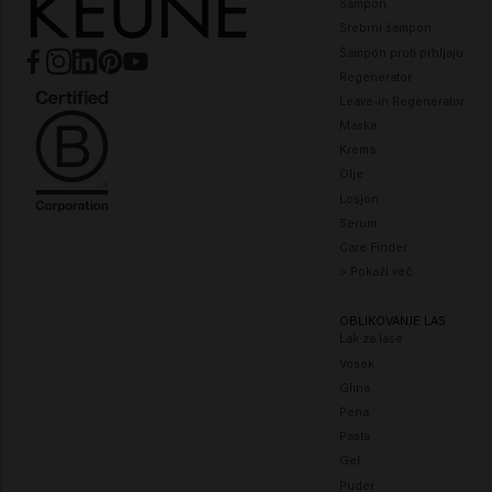
Šampon
Srebrni šampon
Šampon proti prhljaju
Regenerator
Leave-in Regenerator
Maska
Krema
Olje
Losjon
Serum
Care Finder
> Pokaži več
OBLIKOVANJE LAS
Lak za lase
Vosek
Glina
Pena
Pasta
Gel
Puder