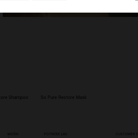
store Shampoo
So Pure Restore Mask
MOŠKI
POTREBE LAS
CUSTOMER S