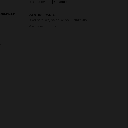
🇸🇮
Slovenia | Slovenija
ORMACIJE
ZA STROKOVNJAKE
Izkoristite svoj salon še bolj učinkovito
Poslovna podpora
ožbe