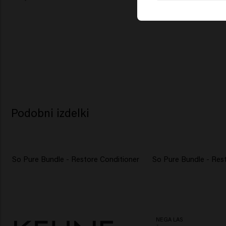
Podobni izdelki
So Pure Bundle - Restore Conditioner
So Pure Bundle - Re
NEGA LAS