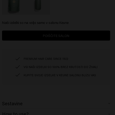
Naši izdelki so na voljo samo v salonu Keune
POIŠČITE SALON
PREMIUM HAIR CARE SINCE 1922
VSI NAŠI IZDELKI SO 100% BREZ KRUTOSTI DO ŽIVALI
KUPITE SVOJE IZDELKE V KEUNE SALONU BLIZU VAS
Sestavine
So Pure Restore Shampoo: Aqua (Water), Sodium Lauroyl Methyl
How to use?