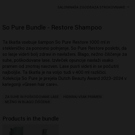
SALONI
NAŠA ZGODBA
ZA STROKOVNJAKE
So Pure Bundle - Restore Shampoo
Ta škatla vsebuje šampon So Pure Restore 1000 ml in
stekleničko za ponovno polnjenje. So Pure Restore poskrbi, da
so lasje videti bolj zdravi in ​​navlaženi. Blago, nežno čiščenje za
suhe, poškodovane lase. Izvleček opuncije navlaži vsako
pramen od znotraj navzven. Lase pusti videti in se počutiti
najboljše. Ta škatla je na voljo tudi v 400 ml različici.
Kolekcija So Pure je prejela Dutch Beauty Award 2023–2024 v
kategoriji »Green hair care«.
ZA SUHE IN POŠKODOVANE LASE
HIDRIRAJ VSAK PRAMEN
NEŽNO IN BLAGO ČIŠČENJE
Products in the bundle