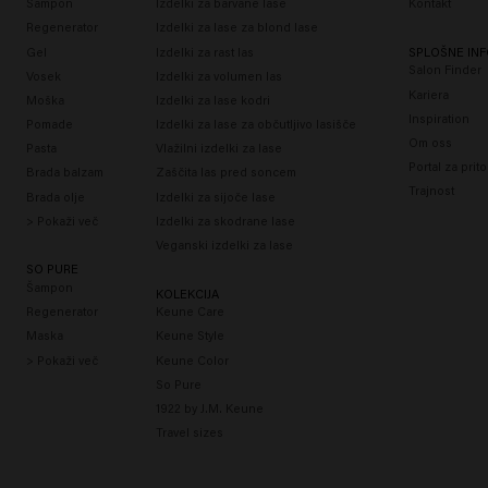
Šampon
Izdelki za barvane lase
Kontakt
Regenerator
Izdelki za lase za blond lase
Gel
Izdelki za rast las
SPLOŠNE INF
Salon Finder
Vosek
Izdelki za volumen las
Kariera
Moška
Izdelki za lase kodri
Inspiration
Pomade
Izdelki za lase za občutljivo lasišče
Om oss
Pasta
Vlažilni izdelki za lase
Portal za prit
Brada balzam
Zaščita las pred soncem
Trajnost
Brada olje
Izdelki za sijoče lase
> Pokaži več
Izdelki za skodrane lase
Veganski izdelki za lase
SO PURE
Šampon
KOLEKCIJA
Regenerator
Keune Care
Maska
Keune Style
> Pokaži več
Keune Color
So Pure
1922 by J.M. Keune
Travel sizes