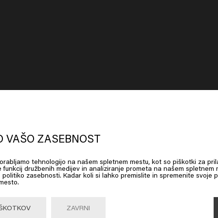
oks like you are in
United States of
erica
.
O VAŠO ZASEBNOST
uporabljamo tehnologijo na našem spletnem mestu, kot so piškotki za pril
 on Go or choose your location below
e funkcij družbenih medijev in analiziranje prometa na našem spletnem m
 politiko zasebnosti. Kadar koli si lahko premislite in spremenite svoje p
 mesto.
Go

United States of America 🛒
ek
IŠKOTKOV
ZAVRNI