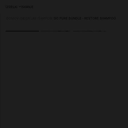
IZDELKI
ISKANJE
DOMOV
/
NEGA LAS
/
ŠAMPON
/
SO PURE BUNDLE - RESTORE SHAMPOO