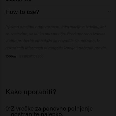
Aqua (Water), Sodium Lauroyl Methyl Isethionate,
How to use?
Cocamidopropyl Betaine, Glycerin, PEG-40
Hydrogenated Castor Oil, Parfum (Fragrance), Decyl
Vmasirajte v mokre lase. Temeljito sperite. Po želji
Izjava o omejitvi odgovornosti: informacije o izdelku, kot
Glucoside, Guar Hydroxypropyltrimonium Chloride,
ponovite.
Sodium Chloride, Betaine, Coco-Glucoside, Glyceryl
so sestavine, se lahko spremenijo. Pred uporabo izdelka
Oleate, Sodium Benzoate, Hydroxyethylcellulose,
vedno preberite embalažo ali navodila za uporabo. Iz
Glyceryl Laurate, Citric Acid, Acrylates/C10-30 Alkyl
navedenih informacij ni mogoče izpeljati nobenih pravic.
Acrylate Crosspolymer, Isopropyl Myristate, Opuntia
1000ml
8719281108306
Ficus-Indica Stem Extract, Disodium Phosphate, Benzyl
Salicylate, Citronellol, Hydroxycitronellal, Limonene,
Linalool.
Kako uporabiti?
01
Z vrečke za ponovno polnjenje
odstranite nalepko.