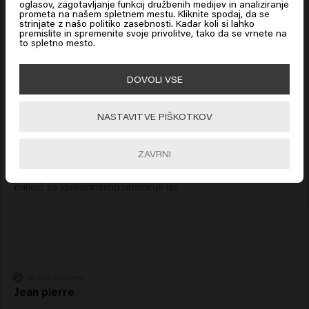
oglasov, zagotavljanje funkcij družbenih medijev in analiziranje
prometa na našem spletnem mestu. Kliknite spodaj, da se
Click on Go or choose your location below
New content loaded
strinjate z našo politiko zasebnosti. Kadar koli si lahko
4.3
premislite in spremenite svoje privolitve, tako da se vrnete na
to spletno mesto.
Based on 43 reviews
🇺🇸
United States of America 🛒
DOVOLI VSE
Verified Customer
Anonym
Go
NASTAVITVE PIŠKOTKOV
ZAVRNI
Izjemna kakovost izdelkov, prijeten parfum, pameten dizajn 
in trajnost. Udoben občutek las, sproščeno lasišče Kot 
nalašč za vsakodnevno umivanje las
Verified Customer
Jean pierre