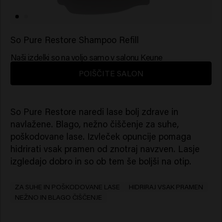
So Pure Restore Shampoo Refill
Naši izdelki so na voljo samo v salonu Keune
POIŠČITE SALON
So Pure Restore naredi lase bolj zdrave in
navlažene. Blago, nežno čiščenje za suhe,
poškodovane lase. Izvleček opuncije pomaga
hidrirati vsak pramen od znotraj navzven. Lasje
izgledajo dobro in so ob tem še boljši na otip.
ZA SUHE IN POŠKODOVANE LASE
HIDRIRAJ VSAK PRAMEN
NEŽNO IN BLAGO ČIŠČENJE