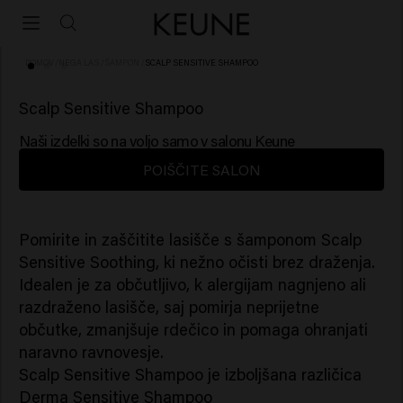
DOMOV
/
NEGA LAS
/
ŠAMPON
/
SCALP SENSITIVE SHAMPOO
(54)
Scalp Sensitive Shampoo
Naši izdelki so na voljo samo v salonu Keune
POIŠČITE SALON
Pomirite in zaščitite lasišče s šamponom Scalp
Sensitive Soothing, ki nežno očisti brez draženja.
Idealen je za občutljivo, k alergijam nagnjeno ali
razdraženo lasišče, saj pomirja neprijetne
občutke, zmanjšuje rdečico in pomaga ohranjati
naravno ravnovesje.
Scalp Sensitive Shampoo
je izboljšana različica
Derma Sensitive Shampoo