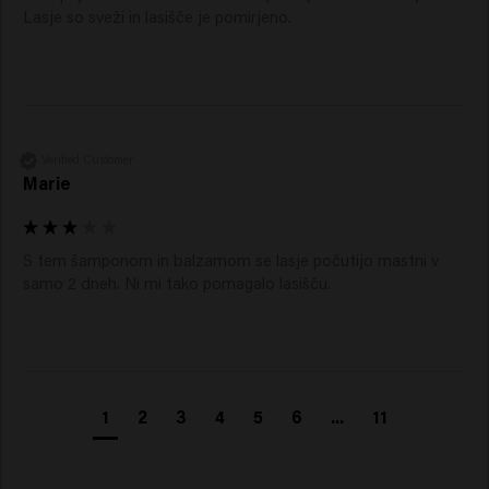
Lasje so sveži in lasišče je pomirjeno.
Verified Customer
Marie
S tem šamponom in balzamom se lasje počutijo mastni v 
samo 2 dneh. Ni mi tako pomagalo lasišču.
1
2
3
4
5
6
...
11