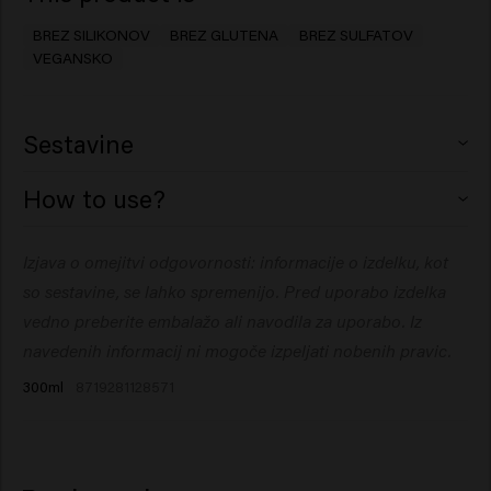
BREZ SILIKONOV
BREZ GLUTENA
BREZ SULFATOV
VEGANSKO
Sestavine
Aqua (Water), Sodium Lauroyl Methyl Isethionate,
How to use?
Sodium Cocoyl Isethionate, Disodium
Cocoamphodiacetate, Sodium Cocoyl Glutamate,
Nanesite na vlažne lase, spenite in sperite. Po potrebi
Izjava o omejitvi odgovornosti: informacije o izdelku, kot
Sodium Chloride, Phenoxyethanol, Coco-Glucoside,
ponovite.
Glyceryl Oleate, Trideceth-9, Inulin, Sodium Benzoate,
so sestavine, se lahko spremenijo. Pred uporabo izdelka
Hydroxypropyltrimonium Inulin, Guar
vedno preberite embalažo ali navodila za uporabo. Iz
Hydroxypropyltrimonium Chloride,
navedenih informacij ni mogoče izpeljati nobenih pravic.
Hydroxyethylcellulose, PEG-5 Isononanoate,
300ml
8719281128571
Polyquaternium-10, Allantoin, Citric Acid,
Polyquaternium-7, Salicylic Acid, Propylene Glycol,
Ethylhexylglycerin, Glycerin, Panthenol, Dipropylene
Glycol, Boswellia Serrata Gum.​