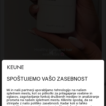
Podobni izdelki
SPOŠTUJEMO VAŠO ZASEBNOST
Looks like you are in
United
Scalp Sensitive Conditioner
Scalp Sens
States of America
Mi in naši partnerji uporabljamo tehnologijo na našem
spletnem mestu, kot so piškotki za prilagajanje vsebine in
oglasov, zagotavljanje funkcij družbenih medijev in analiziranje
prometa na našem spletnem mestu. Kliknite spodaj, da se
New content loaded
Click on Go or choose your location below
4.0
strinjate z našo politiko zasebnosti. Kadar koli si lahko