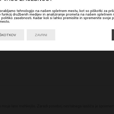
uporabljamo tehnologijo na našem spletnem mestu, kot so piškotki za pril
m
Scalp Sensitive Conditioner
 on Go or choose your location below
e funkcij družbenih medijev in analiziranje prometa na našem spletnem m
 politiko zasebnosti. Kadar koli si lahko premislite in spremenite svoje p
 mesto.
Go

United States of America 🛒
IŠKOTKOV
ZAVRNI
nja moje lase mehkejše. Zaradi posebej nestalnega lasišča je spremem