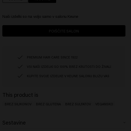
Naši izdelki so na voljo samo v salonu Keune
POIŠČITE SALON
PREMIUM HAIR CARE SINCE 1922
VSI NAŠI IZDELKI SO 100% BREZ KRUTOSTI DO ŽIVALI
KUPITE SVOJE IZDELKE V KEUNE SALONU BLIZU VAS
This product is
BREZ SILIKONOV
BREZ GLUTENA
BREZ SULFATOV
VEGANSKO
Sestavine
Aqua (Water), Sodium Lauroyl Methyl Isethionate, Sodium Cocoyl