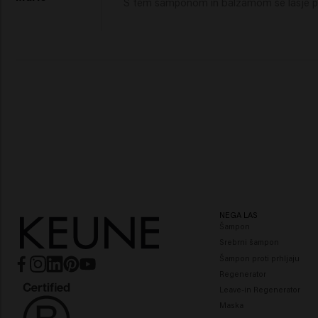
S tem šamponom in balzamom se lasje po
NEGA LAS
Šampon
Srebrni šampon
Šampon proti prhljaju
Regenerator
Leave-in Regenerator
Maska