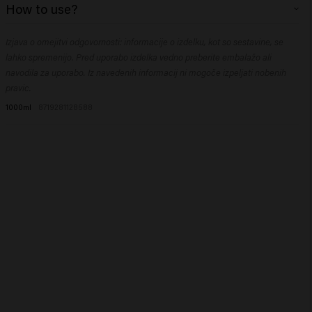
How to use?
Isethionate, Disodium Cocoamphodiacetate, Sodium Cocoyl Glutamate,
Sodium Chloride, Phenoxyethanol, Coco-Glucoside, Glyceryl Oleate,
Nanesite na vlažne lase, spenite in sperite. Po potrebi ponovite.
Trideceth-9, Inulin, Sodium Benzoate, Hydroxypropyltrimonium Inulin,
Izjava o omejitvi odgovornosti: informacije o izdelku, kot so sestavine, se
Guar Hydroxypropyltrimonium Chloride, Hydroxyethylcellulose, PEG-5
lahko spremenijo. Pred uporabo izdelka vedno preberite embalažo ali
Isononanoate, Polyquaternium-10, Allantoin, Citric Acid, Polyquaternium-7,
navodila za uporabo. Iz navedenih informacij ni mogoče izpeljati nobenih
Salicylic Acid, Propylene Glycol, Ethylhexylglycerin, Glycerin, Panthenol,
pravic.
Dipropylene Glycol, Boswellia Serrata Gum.​
1000ml
8719281128588