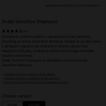
SALONI
NAŠA ZGODBA
ZA STROKOVNJAKE
Scalp Sensitive Shampoo
(54)
Pomirite in zaščitite lasišče s šamponom Scalp Sensitive
Soothing, ki nežno očisti brez draženja. Idealen je za občutljivo,
k alergijam nagnjeno ali razdraženo lasišče, saj pomirja
neprijetne občutke, zmanjšuje rdečico in pomaga ohranjati
naravno ravnovesje.
Scalp Sensitive Shampoo
je izboljšana različica
Derma
Sensitive Shampoo
IZJEMNO NEŽNA FORMULA, KI NE DRAŽI
POMIRJA RDEČICO, SRBENJE IN NELAGODJE
BREZ DIŠAV IN PREIZKUŠENO PRI DERMATOLOGIH
Choose variant
300ML
1000ML