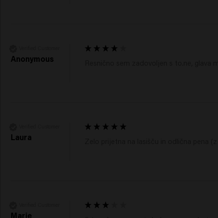
Verified Customer
Anonymous
Resnično sem zadovoljen s to.ne, glava m
Verified Customer
Laura
Zelo prijetna na lasišču in odlična pena (z
Verified Customer
Marie