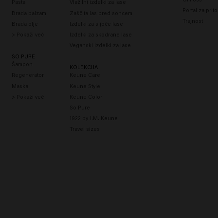
Pasta
Vlažilni izdelki za lase
Portal za prit
Brada balzam
Zaščita las pred soncem
Trajnost
Brada olje
Izdelki za sijoče lase
> Pokaži več
Izdelki za skodrane lase
Veganski izdelki za lase
SO PURE
Šampon
KOLEKCIJA
Regenerator
Keune Care
Maska
Keune Style
> Pokaži več
Keune Color
So Pure
1922 by J.M. Keune
Travel sizes