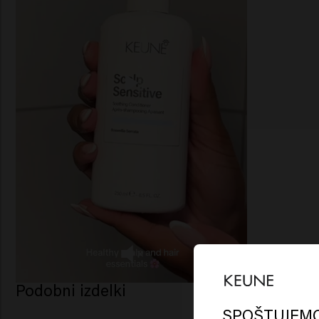
Podobni izdelki
Lo
Am
SPOŠTUJEM