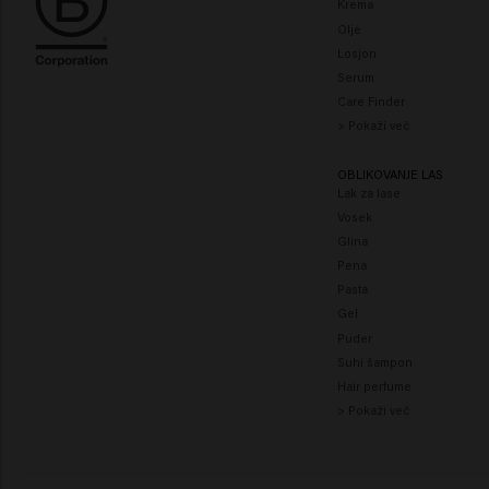
Krema
Olje
Losjon
Serum
Care Finder
> Pokaži več
OBLIKOVANJE LAS
Lak za lase
Vosek
Glina
Pena
Pasta
Gel
Puder
Suhi šampon
Hair perfume
> Pokaži več