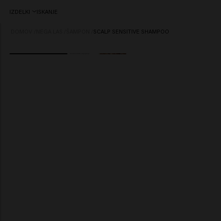
IZDELKI
ISKANJE
DOMOV
/
NEGA LAS
/
ŠAMPON
/
SCALP SENSITIVE SHAMPOO