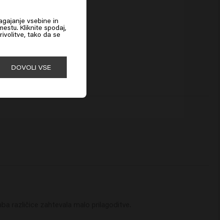
agajanje vsebine in
estu. Kliknite spodaj,
rivolitve, tako da se
DOVOLI VSE
ba različice zahtevala malo prilagoditve.