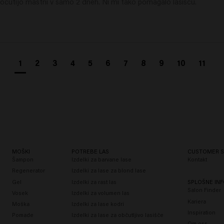
čutijo mastni v samo 2 dneh. Ni mi tako pomagalo lasišču.
1
2
3
4
5
6
7
8
9
10
11
MOŠKI
POTREBE LAS
CUSTOMER S
Šampon
Izdelki za barvane lase
Kontakt
Regenerator
Izdelki za lase za blond lase
Gel
Izdelki za rast las
SPLOŠNE INF
Salon Finder
Vosek
Izdelki za volumen las
Kariera
Moška
Izdelki za lase kodri
Inspiration
Pomade
Izdelki za lase za občutljivo lasišče
Om oss