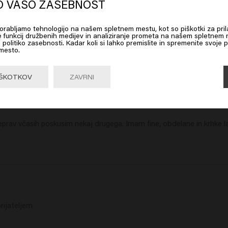
erica
O VAŠO ZASEBNOST
Long & Strong Conditioner
Long
uporabljamo tehnologijo na našem spletnem mestu, kot so piškotki za pril
 on Go or choose your location below
e funkcij družbenih medijev in analiziranje prometa na našem spletnem m
 politiko zasebnosti. Kadar koli si lahko premislite in spremenite svoje p
 mesto.
Go

United States of America 🛒
IŠKOTKOV
ZAVRNI
rav včasih poskusim nekaj drugega. Imam fine, obdelane in krhke las
rijateljem