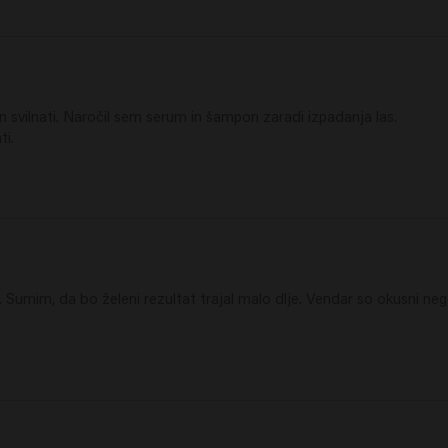
n svilnati. Naročil sem serum in šampon zaradi izpadanja las.

ti.
Sumim, da bo želeni rezultat trajal malo dlje. Vendar so okusni nego