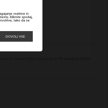
 & Strong Shampoo
agajanje vsebine in
estu. Kliknite spodaj,
rivolitve, tako da se
DOVOLI VSE
e in ta šampon dobro deluje za to. Ne naredi las težkih. 