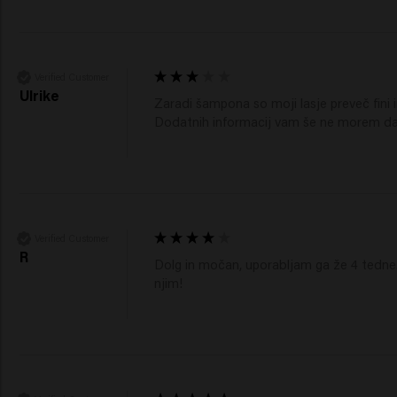
Verified Customer
Ulrike
Zaradi šampona so moji lasje preveč fini i
Dodatnih informacij vam še ne morem da
Verified Customer
R
Dolg in močan, uporabljam ga že 4 tedne. 
njim! 