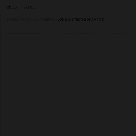
IZDELKI
ISKANJE
DOMOV
/
NEGA LAS
/
ŠAMPON
/
LONG & STRONG SHAMPOO
BESTSELLER