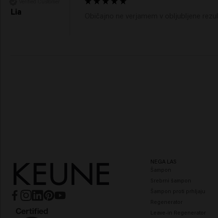
Verified Customer
Lia
Običajno ne verjamem v obljubljene rezulta
NEGA LAS
Šampon
Srebrni šampon
Šampon proti prhljaju
Regenerator
Leave-in Regenerator