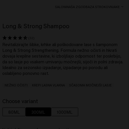
SALONI
NAŠA ZGODBA
ZA STROKOVNJAKE
Long & Strong Shampoo
(32)
Revitalizirajte šibke, krhke ali poškodovane lase s šamponom
Long & Strong Strengthening. Formula nežno očisti in hkrati
dovaja krepilne sestavine, ki izboljšajo odpornost ter poskrbijo,
da so lasje po vsakem umivanju močnejši, sijoči in polni zdravja.
Idealno za sezonsko izpadanje, izpadanje po porodu ali
oslabljeno ponovno rast.
NEŽNO OČISTI
KREPI LASNA VLAKNA
SČASOMA MOČNEJŠI LASJE
Choose variant
80ML
300ML
1000ML