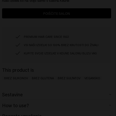
Naši izdelki so na voljo samo v salonu Keune
POIŠČITE SALON
PREMIUM HAIR CARE SINCE 1922
VSI NAŠI IZDELKI SO 100% BREZ KRUTOSTI DO ŽIVALI
KUPITE SVOJE IZDELKE V KEUNE SALONU BLIZU VAS
This product is
BREZ SILIKONOV
BREZ GLUTENA
BREZ SULFATOV
VEGANSKO
Sestavine
Aqua (Water), Sodium Lauroyl Methyl Isethionate, Sodium Cocoyl
How to use?
Isethionate, Cocamidopropyl Betaine, Sodium Cocoyl Glutamate, Sodium
Chloride, Phenoxyethanol, Glycerin, Disodium Cocoamphodiacetate,
Nanesite na vlažne lase, spenite in sperite. Po potrebi ponovite.
Pogosta vprašanja