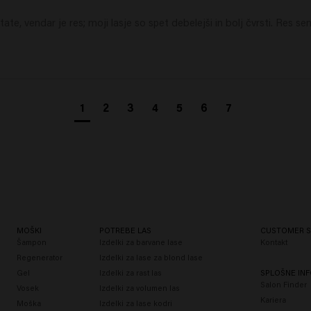
te, vendar je res; moji lasje so spet debelejši in bolj čvrsti. Res s
1
2
3
4
5
6
7
MOŠKI
POTREBE LAS
CUSTOMER S
Šampon
Izdelki za barvane lase
Kontakt
Regenerator
Izdelki za lase za blond lase
Gel
Izdelki za rast las
SPLOŠNE INF
Salon Finder
Vosek
Izdelki za volumen las
Kariera
Moška
Izdelki za lase kodri