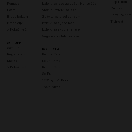
Inspiration
Pomade
Izdelki za lase za občutljivo lasišče
Om oss
Pasta
Vlažilni izdelki za lase
Portal za prit
Brada balzam
Zaščita las pred soncem
Trajnost
Brada olje
Izdelki za sijoče lase
> Pokaži več
Izdelki za skodrane lase
Veganski izdelki za lase
SO PURE
Šampon
KOLEKCIJA
Regenerator
Keune Care
Maska
Keune Style
> Pokaži več
Keune Color
So Pure
1922 by J.M. Keune
Travel sizes