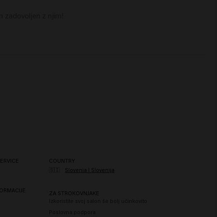
em zadovoljen z njim!
ERVICE
COUNTRY
🇸🇮
Slovenia | Slovenija
ORMACIJE
ZA STROKOVNJAKE
Izkoristite svoj salon še bolj učinkovito
Poslovna podpora