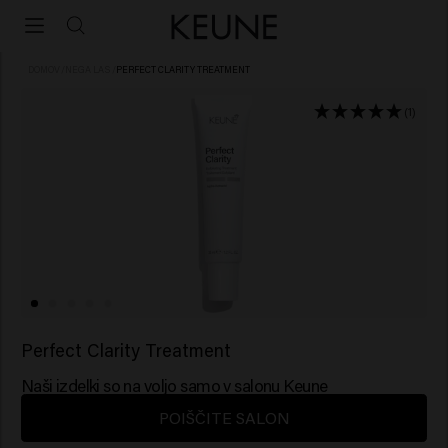
DOMOV
/
NEGA LAS
/
PERFECT CLARITY TREATMENT
(1)
Perfect Clarity Treatment
Naši izdelki so na voljo samo v salonu Keune
POIŠČITE SALON