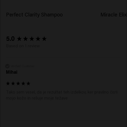
Perfect Clarity Shampoo
Miracle Elix
New content loaded
5.0
Based on 1 review
Verified Customer
Mihai
Tako sem vesel, da je rezultat teh izdelkov, ker pravilno čisti 
mojo kožo in rešuje moje težave 