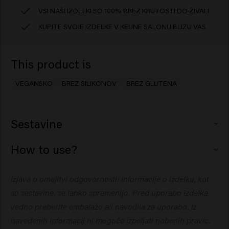
VSI NAŠI IZDELKI SO 100% BREZ KRUTOSTI DO ŽIVALI
KUPITE SVOJE IZDELKE V KEUNE SALONU BLIZU VAS
This product is
VEGANSKO
BREZ SILIKONOV
BREZ GLUTENA
Sestavine
Aqua (Water), Cetearyl Alcohol, Glycolic Acid, Perlite,
How to use?
Ricinus Communis (Castor) Seed Oil, Arginine,
Propylene Glycol, Sodium Hydroxide, Dipropylene
1. Lase temeljito zmočite. 2. Nanesite neposredno na
Izjava o omejitvi odgovornosti: informacije o izdelku, kot
Glycol, Steareth-20, Polyquaternium-37, Butyrospermum
mokro lasišče. Uporabite celotno tubo. 3. Masirajte v
Parkii (Shea) Butter, Inulin, Propylene Glycol
so sestavine, se lahko spremenijo. Pred uporabo izdelka
lasišče 5 minut z uporabo tehnike pilinga Keune Care
Dicaprylate/Dicaprate, Sodium Benzoate, Bisabolol,
Perfect Clarity in temeljito sperite. 4. Nato nanesite
vedno preberite embalažo ali navodila za uporabo. Iz
Menthol, PPG-1 Trideceth-6, Hydrogenated Castor Oil,
priporočeni šampon in regenerator/masko Keune Care.
navedenih informacij ni mogoče izpeljati nobenih pravic.