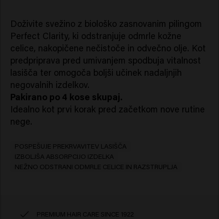
Doživite svežino z biološko zasnovanim pilingom
Perfect Clarity, ki odstranjuje odmrle kožne
celice, nakopičene nečistoče in odvečno olje. Kot
predpriprava pred umivanjem spodbuja vitalnost
lasišča ter omogoča boljši učinek nadaljnjih
negovalnih izdelkov.
Pakirano po 4 kose skupaj.
Idealno kot prvi korak pred začetkom nove rutine
nege.
POSPEŠUJE PREKRVAVITEV LASIŠČA
IZBOLJŠA ABSORPCIJO IZDELKA
NEŽNO ODSTRANI ODMRLE CELICE IN RAZSTRUPLJA
PREMIUM HAIR CARE SINCE 1922