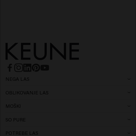
NEGA LAS
Šampon
OBLIKOVANJE LAS
Lak za lase
Srebrni šampon
MOŠKI
Šampon
Vosek
Šampon proti prhljaju
SO PURE
Šampon
Regenerator
Glina
Regenerator
POTREBE LAS