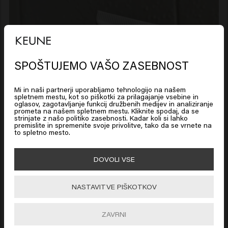
SPOŠTUJEMO VAŠO ZASEBNOST
Looks like you are in
United
States of America
Mi in naši partnerji uporabljamo tehnologijo na našem
spletnem mestu, kot so piškotki za prilagajanje vsebine in
oglasov, zagotavljanje funkcij družbenih medijev in analiziranje
prometa na našem spletnem mestu. Kliknite spodaj, da se
Click on Go or choose your location below
strinjate z našo politiko zasebnosti. Kadar koli si lahko
premislite in spremenite svoje privolitve, tako da se vrnete na
to spletno mesto.
🇺🇸
United States of America 🛒
DOVOLI VSE
Go
NASTAVITVE PIŠKOTKOV
ZAVRNI