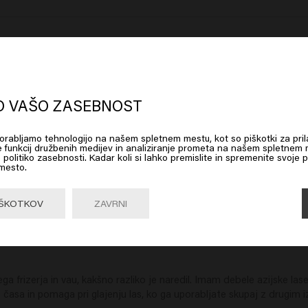
. Šampon deluje tudi dobro. Dobro diši 
oks like you are in
United States of
erica
O VAŠO ZASEBNOST
uporabljamo tehnologijo na našem spletnem mestu, kot so piškotki za pril
 on Go or choose your location below
e funkcij družbenih medijev in analiziranje prometa na našem spletnem m
 politiko zasebnosti. Kadar koli si lahko premislite in spremenite svoje p
 mesto.
Go

United States of America 🛒
IŠKOTKOV
ZAVRNI
a frizerja in vau, kakšno razliko je naredil. Imam debele azijske lase
e časa in pomaga pri glajenju las, ko ga uporabljate skupaj z drugim