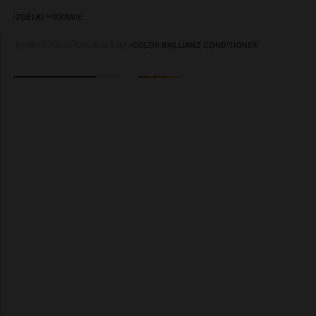
IZDELKI
ISKANJE
DOMOV
/
NEGA LAS
/
BALZAM
/
COLOR BRILLIANZ CONDITIONER