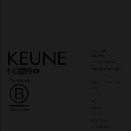
NEGA LAS
Šampon
Srebrni šampon
Šampon proti prhljaju
Regenerator
Leave-in Regenerator
Maska
Krema
Olje
Losjon
Serum
Care Finder
> Pokaži več