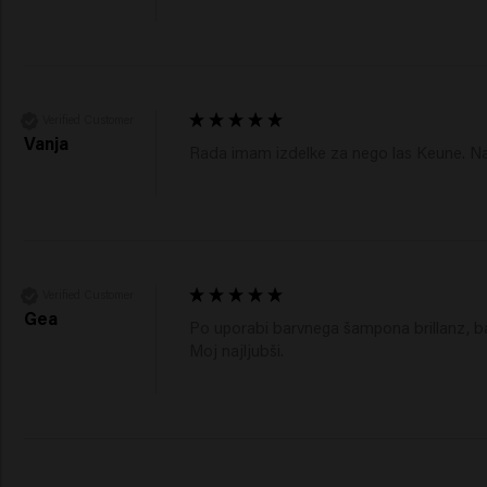
Verified Customer
Vanja
Rada imam izdelke za nego las Keune. Na 
Verified Customer
Gea
Po uporabi barvnega šampona brillanz, bal