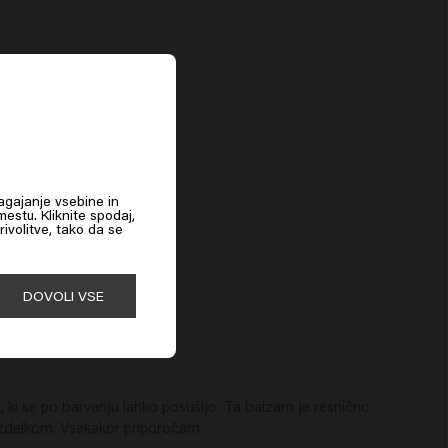
agajanje vsebine in
estu. Kliknite spodaj,
rivolitve, tako da se
DOVOLI VSE
, ki se po barvanju lahko posušijo. Ta balzam je resnično 
 izdelkom. Vsekakor priporočam