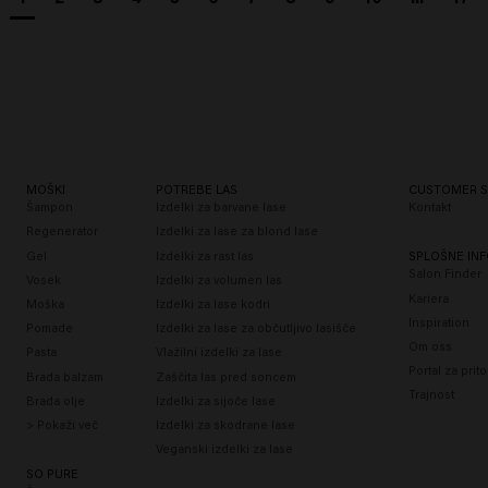
MOŠKI
POTREBE LAS
CUSTOMER S
Šampon
Izdelki za barvane lase
Kontakt
Regenerator
Izdelki za lase za blond lase
Gel
Izdelki za rast las
SPLOŠNE INF
Salon Finder
Vosek
Izdelki za volumen las
Kariera
Moška
Izdelki za lase kodri
Inspiration
Pomade
Izdelki za lase za občutljivo lasišče
Om oss
Pasta
Vlažilni izdelki za lase
Portal za prit
Brada balzam
Zaščita las pred soncem
Trajnost
Brada olje
Izdelki za sijoče lase
> Pokaži več
Izdelki za skodrane lase
Veganski izdelki za lase
SO PURE