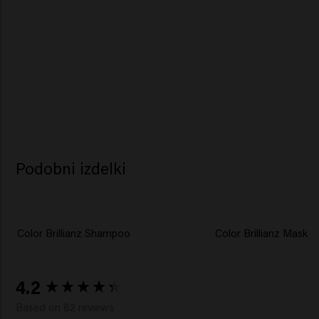
Podobni izdelki
Color Brillianz Shampoo
Color Brillianz Mask
New content loaded
4.2
Based on 82 reviews