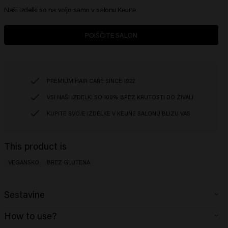
Naši izdelki so na voljo samo v salonu Keune
POIŠČITE SALON
PREMIUM HAIR CARE SINCE 1922
VSI NAŠI IZDELKI SO 100% BREZ KRUTOSTI DO ŽIVALI
KUPITE SVOJE IZDELKE V KEUNE SALONU BLIZU VAS
This product is
VEGANSKO
BREZ GLUTENA
Sestavine
Aqua (Water), Cetearyl Alcohol, Glycerin, Behentrimonium Chloride,
How to use?
Isopropyl Myristate, Propylene Glycol, Quaternium-87, Behenamidopropyl