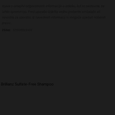
Dimethylamine, Citric Acid, Parfum (Fragrance), Silicone Quaternium-22,
Nanesite na šamponirane lase, pustite delovati 1-3 minute, nato temeljito
Isopropyl Alcohol, Sodium Benzoate, Dipropylene Glycol, Butyrospermum
Izjava o omejitvi odgovornosti: informacije o izdelku, kot so sestavine, se
sperite.
Parkii (Shea) Butter, Guar Hydroxypropyltrimonium Chloride, Panthenol,
lahko spremenijo. Pred uporabo izdelka vedno preberite embalažo ali
Hydrolyzed Vegetable Protein PG-Propyl Silanetriol, Polyglyceryl-3
navodila za uporabo. Iz navedenih informacij ni mogoče izpeljati nobenih
Caprate, Cocamidopropyl Betaine, Helianthus Annuus (Sunflower) Seed
pravic.
Extract, Palmitamidopropyltrimonium Chloride, Hydrolyzed
250ml
8719281128168
Rhodophyceae Extract, Phenoxyethanol, Butylene Glycol, Potassium
Sorbate, Hexyl Cinnamal, Tetramethyl Acetyloctahydronaphthalenes.​
 Brillianz Sulfate-Free Shampoo