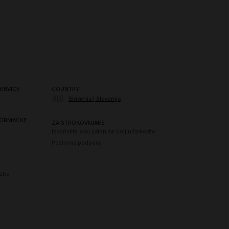
ERVICE
COUNTRY
🇸🇮
Slovenia | Slovenija
ORMACIJE
ZA STROKOVNJAKE
Izkoristite svoj salon še bolj učinkovito
Poslovna podpora
ožbe