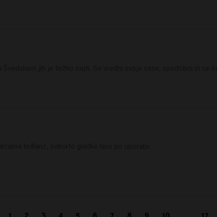
Švedskem jih je težko najti. So vredni svoje cene, spodobni in se o
zama brillanz, svilnato gladke lase po uporabi.

1
2
3
4
5
6
7
8
9
10
...
17