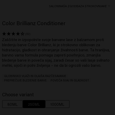
SALONI
NAŠA ZGODBA
ZA STROKOVNJAKE
Color Brillianz Conditioner
(82)
Zaščitite in izpopolnite svoje barvane lase z balzamom proti
bledenju barve Color Brillianz, ki je strokovno oblikovan za
hidratacijo, gladkost in ohranjanje živahnosti barve. Ta hranljiva,
barvno varna formula pomaga zapreti povrhnjico, zmanjša
bledenje barve in poveča sijaj, zaradi česar so vaši lasje svilnato
mehki, sijoči in polni življenja – ne da bi ogrozili vašo barvo.
GLOBINSKO VLAŽI IN OLAJŠA RAZČESAVANJE
PREPREČUJE BLEDENJE BARVE
POVEČA SIJAJ IN GLADKOST
Choose variant
80ML
250ML
1000ML