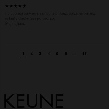
Po uporabi barvnega šampona brillanz, balzama brillanz, 
svilnato gladke lase po uporabi.

1
2
3
4
5
6
...
17