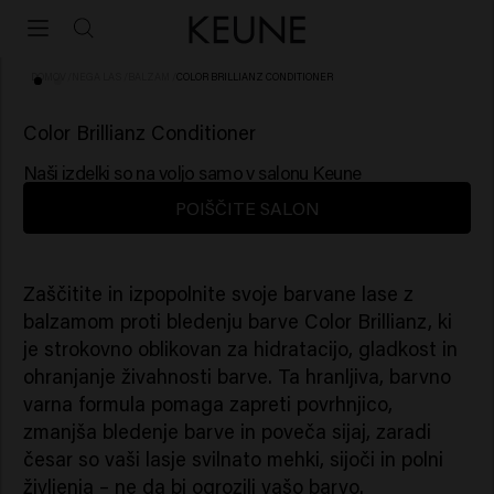
DOMOV
/
NEGA LAS
/
BALZAM
/
COLOR BRILLIANZ CONDITIONER
(82)
Color Brillianz Conditioner
Naši izdelki so na voljo samo v salonu Keune
POIŠČITE SALON
Zaščitite in izpopolnite svoje barvane lase z
balzamom proti bledenju barve Color Brillianz, ki
je strokovno oblikovan za hidratacijo, gladkost in
ohranjanje živahnosti barve. Ta hranljiva, barvno
varna formula pomaga zapreti povrhnjico,
zmanjša bledenje barve in poveča sijaj, zaradi
česar so vaši lasje svilnato mehki, sijoči in polni
življenja – ne da bi ogrozili vašo barvo.