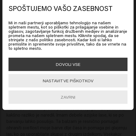
SPOŠTUJEMO VAŠO ZASEBNOST
Looks like you are in
United
Verified Customer
States of America
Anonym
Mi in naši partnerji uporabljamo tehnologijo na našem
spletnem mestu, kot so piškotki za prilagajanje vsebine in
oglasov, zagotavljanje funkcij družbenih medijev in analiziranje
prometa na našem spletnem mestu. Kliknite spodaj, da se
Click on Go or choose your location below
strinjate z našo politiko zasebnosti. Kadar koli si lahko
Deluje! Všeč mi je! 
premislite in spremenite svoje privolitve, tako da se vrnete na
to spletno mesto.
🇺🇸
United States of America 🛒
DOVOLI VSE
Go
NASTAVITVE PIŠKOTKOV
Verified Customer
Anonymous
ZAVRNI
Na ta izdelek sem prešla po nasvetu svojega frizerja in vau, 
kakšno razliko je naredil. Imam debele azijske lase, ki se po 
barvanju lahko posušijo. Ta balzam je resnično pomagal 
ohraniti svetlost moje barve dlje časa in pomaga pri glajenju 
las, ko ga uporabljate skupaj z drugim izdelkom. Vsekakor 