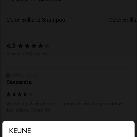
Acetyloctahydronaphthalenes.​
Color Brillianz Shampoo
Color Brilli
New content loaded
4.2
Based on 82 reviews
Verified Customer
Cassandra
Vsekakor balzam, ki ustreza mojim lasem. Šampon deluje 
tudi dobro. Dobro diši 