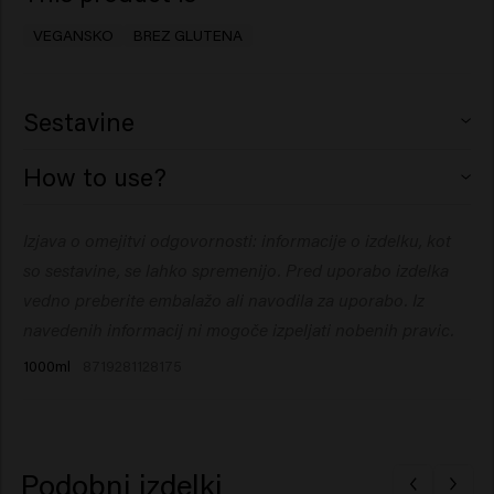
VEGANSKO
BREZ GLUTENA
Sestavine
Aqua (Water), Cetearyl Alcohol, Glycerin,
How to use?
Behentrimonium Chloride, Isopropyl Myristate,
Propylene Glycol, Quaternium-87, Behenamidopropyl
Nanesite na šamponirane lase, pustite delovati 1-3
Izjava o omejitvi odgovornosti: informacije o izdelku, kot
Dimethylamine, Citric Acid, Parfum (Fragrance), Silicone
minute, nato temeljito sperite.
Quaternium-22, Isopropyl Alcohol, Sodium Benzoate,
so sestavine, se lahko spremenijo. Pred uporabo izdelka
Dipropylene Glycol, Butyrospermum Parkii (Shea)
vedno preberite embalažo ali navodila za uporabo. Iz
Butter, Guar Hydroxypropyltrimonium Chloride,
navedenih informacij ni mogoče izpeljati nobenih pravic.
Panthenol, Hydrolyzed Vegetable Protein PG-Propyl
1000ml
8719281128175
Silanetriol, Polyglyceryl-3 Caprate, Cocamidopropyl
Betaine, Helianthus Annuus (Sunflower) Seed Extract,
Palmitamidopropyltrimonium Chloride, Hydrolyzed
Rhodophyceae Extract, Phenoxyethanol, Butylene
Podobni izdelki
Glycol, Potassium Sorbate, Hexyl Cinnamal, Tetramethyl