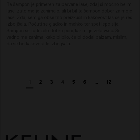
Ta šampon je primeren za barvane lase, zdaj si močno belim 
Najboljši šampon za barvane blond lase je tisti, ki lase
lase, zato me je zanimalo, ali bi bil ta šampon dober za moje 
obnavlja in izboljša sijaj, ne da bi jih obtežil. Blonde
lase. Zdaj sem ga obsežno preizkusil in kakovost las se je res 
Savior Shampoo pomaga okrepiti lasno vlakno ter
izboljšala. Počuti se gladko in mehko ter spet lepo sije. 
naredi lase vidno bolj gladke in zdravega videza.
Šampon se tudi zelo dobro peni, kar mi je zelo všeč. Še 
Ali je Blonde Savior vijolični šampon za
vedno me zanima, kako bi bilo, če bi dodal balzam, mislim, 
blond lase?
da se bo kakovost le izboljšala. 
Blonde Savior Shampoo ima v formuli vijoličen odtenek,
vendar ni klasičen vijolični šampon za blond lase, kot so
tonirni šamponi, ki so namenjeni predvsem nevtralizaciji
rumenih ali toplih tonov.
1
2
3
4
5
6
...
12
Medtem ko so tradicionalni vijolični šamponi usmerjeni
predvsem v korekcijo barve, se Blonde Savior
osredotoča na celovitejšo nego blond las:
Obnovo poškodovanih in beljenih las.
Krepitev lasnega vlakna.