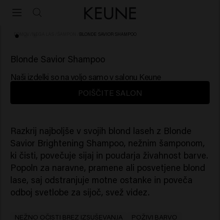
DOMOV
/
NEGA LAS
/
ŠAMPON
/
BLONDE SAVIOR SHAMPOO
(60)
Blonde Savior Shampoo
Naši izdelki so na voljo samo v salonu Keune
POIŠČITE SALON
Razkrij najboljše v svojih blond laseh z Blonde
Savior Brightening Shampoo, nežnim šamponom,
ki čisti, povečuje sijaj in poudarja živahnost barve.
Popoln za naravne, pramene ali posvetjene blond
lase, saj odstranjuje motne ostanke in poveča
odboj svetlobe za sijoč, svež videz.
NEŽNO OČISTI BREZ IZSUŠEVANJA
POŽIVI BARVO