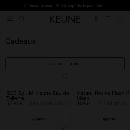
Commandé avant 16h30, expédié le jour même.
Commandé
avant
16h30,
expédié
Cadeaux
le
jour
même.
FILTRER ET TRIER
35
BESTSELLER
1922 By J.M. Keune Eau de
Instant Revive Flash R
Toilette
Mask
55.95€
100ml (559.50€/1L)
31.95€
250ml (127.80
Ajouter
Ajouter