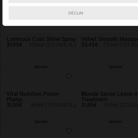
Ajouter
Ajouter
DÉCLIN
Luminous Coat Shine Spray
Velvet Smooth Masqu
31.95€
150ml (213.00€/1L)
33.45€
250ml (133.80
Ajouter
Ajouter
Vital Nutrition Power
Blonde Savior Leave-i
Plump
Treatment
31.95€
45ml (710.00€/1L)
31.95€
150ml (213.00
Ajouter
Ajouter