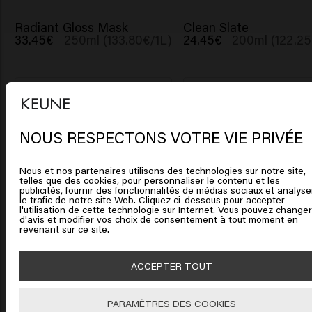
Radiant Gloss Mask
Clean Slate
33.45€
250ml (133.80€/1L)
24.45€
200ml (122.25
Ajouter
Ajouter
NOUS RESPECTONS VOTRE VIE PRIVÉE
Il semble que vous soyez en
1922 By J.M. Keune
Silver Savior Treatmen
United States of America
Fortifying Lotion
31.95€
200ml (159.75
Nous et nos partenaires utilisons des technologies sur notre site,
32.45€
75ml (432.67€/1L)
telles que des cookies, pour personnaliser le contenu et les
publicités, fournir des fonctionnalités de médias sociaux et analyse
Cliquez sur Aller ou choisissez votre emplacement ci-
le trafic de notre site Web. Cliquez ci-dessous pour accepter
l'utilisation de cette technologie sur Internet. Vous pouvez changer
dessous
Ajouter
Ajouter
d'avis et modifier vos choix de consentement à tout moment en
revenant sur ce site.
🇺🇸
United States of America 🛒
ACCEPTER TOUT
Shine Therapy
Smooth Operator
20.45€
200ml (102.25€/1L)
24.45€
30ml (815.00
Aller
PARAMÈTRES DES COOKIES