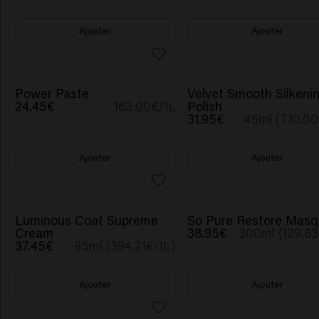
Ajouter
Ajouter
BESTSELLER
Power Paste
Velvet Smooth Silkeni
24.45€
163.00€/1L
Polish
31.95€
45ml (710.00
Ajouter
Ajouter
Luminous Coat Supreme
So Pure Restore Mas
Cream
38.95€
300ml (129.83
37.45€
95ml (394.21€/1L)
Ajouter
Ajouter