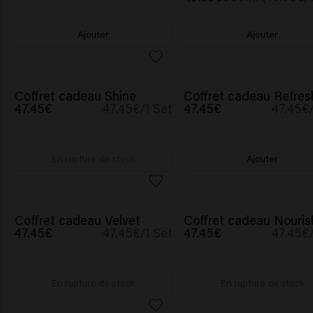
Ajouter
Ajouter
VALEUR 60,10€
VALEUR 60,10€
Coffret cadeau Shine
Coffret cadeau Refres
47.45€
47.45€/1 Set
47.45€
47.45€/
En rupture de stock
Ajouter
VALEUR 60,10€
VALEUR 60,10€
Coffret cadeau Velvet
Coffret cadeau Nouris
47.45€
47.45€/1 Set
47.45€
47.45€/
En rupture de stock
En rupture de stock