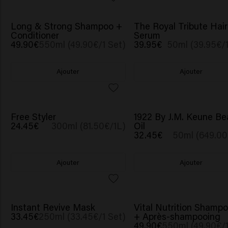
SCRUNCHIE OFFERT
Long & Strong Shampoo +
The Royal Tribute Hair
Conditioner
Serum
49.90€
550ml (49.90€/1 Set)
39.95€
50ml (39.95€/1
Ajouter
Ajouter
Free Styler
1922 By J.M. Keune Be
24.45€
300ml (81.50€/1L)
Oil
32.45€
50ml (649.00
Ajouter
Ajouter
NOUVEAU
SCRUNCHIE OFFERT
Instant Revive Mask
Vital Nutrition Shamp
33.45€
250ml (33.45€/1 Set)
+ Après-shampooing
49.90€
550ml (49.90€/1