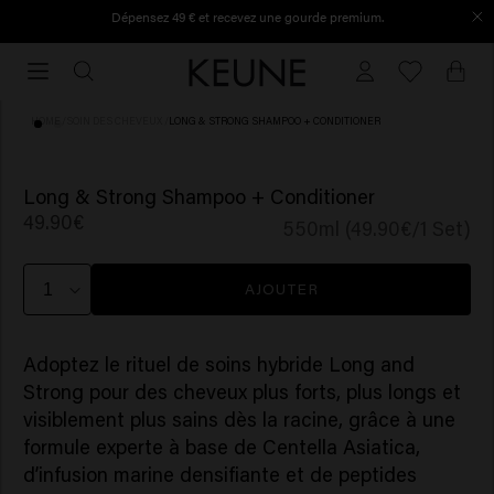
Dépensez 49 € et recevez une gourde premium.
Trouvez votre salon Keune!
Trouvez votre salon Keune!
HOME
/
SOIN DES CHEVEUX
/
LONG & STRONG SHAMPOO + CONDITIONER
Long & Strong Shampoo + Conditioner
49.90€
550ml (49.90€/1 Set)
AJOUTER
Adoptez le rituel de soins hybride Long and
Strong pour des cheveux plus forts, plus longs et
visiblement plus sains dès la racine, grâce à une
formule experte à base de Centella Asiatica,
d’infusion marine densifiante et de peptides