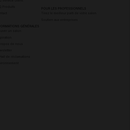
 Service client
Q Produits
POUR LES PROFESSIONNELS
ntact
Tirez le meilleur parti de votre salon
Soutien aux entreprises
FORMATIONS GÉNÉRALES
ouver un salon
piration
propos de nous
wsletter
tail de réclamations
vironnement