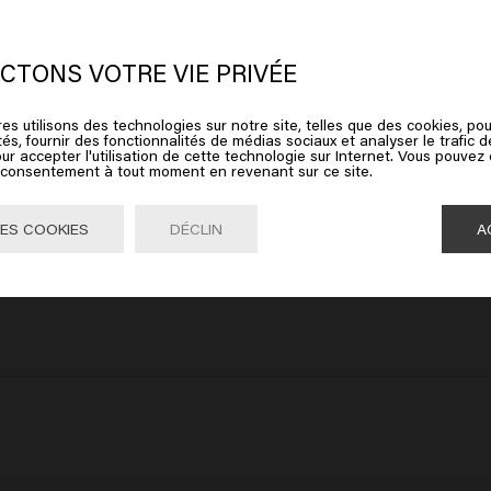
 semble que vous soyez en
United
ates of America
CTONS VOTRE VIE PRIVÉE
es utilisons des technologies sur notre site, telles que des cookies, pou
ez sur Aller ou choisissez votre emplacement ci-dessous
tés, fournir des fonctionnalités de médias sociaux et analyser le trafic 
ur accepter l'utilisation de cette technologie sur Internet. Vous pouvez
e consentement à tout moment en revenant sur ce site.
Aller

United States of America 🛒
ES COOKIES
DÉCLIN
A
ons sans alourdir, le spray donne une très belle brillance sans coller 