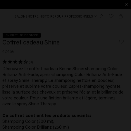
SALONS
NOTRE HISTOIRE
POUR PROFESSIONNELS
EN RUPTURE DE STOCK
Coffret cadeau Shine
47.45€
(3)
Découvrez le coffret cadeau Keune Shine: shampoing Color
Brillianz Anti-Fade, après-shampoing Color Brillianz Anti-Fade
et spray Shine Therapy. Le shampoing nettoie en douceur,
préserve et sublime votre couleur. L’après-shampoing hydrate,
lisse la surface des cheveux et préserve l’éclat et la brillance de
votre couleur. Pour une finition brillante et légère, terminez
avec le spray Shine Therapy.
Ce coffret contient les produits suivants:
Shampoing Color (300 ml),
Shampoing Color Brillianz (250 ml)