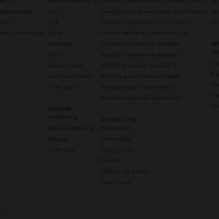
gent
Après-shampooing
Produits capillaires pour cheveux blonds
FAQ
ipelliculaire
Gel
Produits pour la croissance des cheveux
FA
oing
Cire
Produits volumisants pour cheveux
Co
ing sans rinçage
Argile
Produit capillaire cheveux bouclés
Pommade
Produits cuir chevelu sensible
IN
Tr
Pâte
Produits capillaires hydratants
Ins
Baume barbe
Protection solaire cheveux
À 
Huile pour barbe
Produits pour cheveux brillants
Ne
> Voir plus
Produits pour cheveux frisés
Por
Produits capillaires végétaliens
En
SO PURE
Shampoing
COLLECTION
Après-shampoing
Keune Care
Masque
Keune Style
> Voir plus
Keune Color
So Pure
1922 by J.M. Keune
Travel sizes
ec