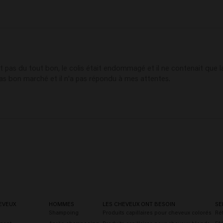
pas du tout bon, le colis était endommagé et il ne contenait que la mo
pas bon marché et il n'a pas répondu à mes attentes.
EVEUX
HOMMES
LES CHEVEUX ONT BESOIN
SE
Shampoing
Produits capillaires pour cheveux colorés
Rét