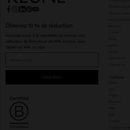
Shampoing ar
Shampoing ant
Après-shamp
Après-shampo
Obtenez 10 % de réduction
Masque
Crème
Inscrivez-vous à la newsletter et recevez une
Huile
réduction de bienvenue de 10% lorsque vous
Lotion
dépensez 40€ ou plus.
Serum
Care Finder
> Voir plus
S'INCRIRE
COIFFURE
Laque
Cire
Argile
Mousse
Pâte
Gel
Poudre
Shampoing s