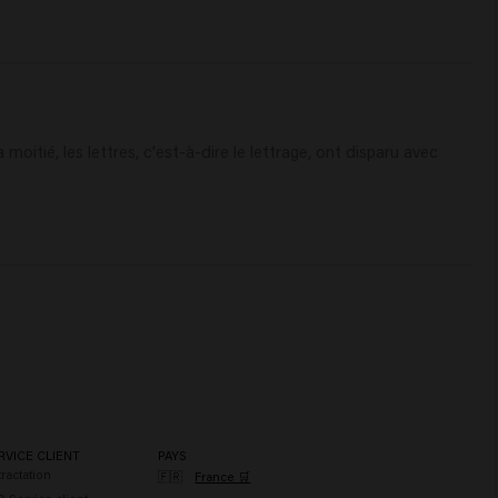
itié, les lettres, c'est-à-dire le lettrage, ont disparu avec 
RVICE CLIENT
PAYS
ractation
🇫🇷
France 🛒