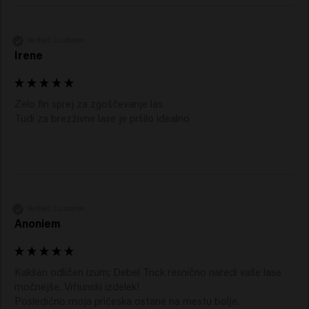
Verified Customer
Irene
Zelo fin sprej za zgoščevanje las 

Tudi za brezživne lase je pršilo idealno 
Verified Customer
Anoniem
Kakšen odličen izum; Debel Trick resnično naredi vaše lase 
močnejše. Vrhunski izdelek!

Posledično moja pričeska ostane na mestu bolje. 