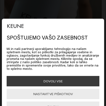
SPOŠTUJEMO VAŠO ZASEBNOST
Looks like you are in
United
States of America
Related products
Mi in naši partnerji uporabljamo tehnologijo na našem
spletnem mestu, kot so piškotki za prilagajanje vsebine in
oglasov, zagotavljanje funkcij družbenih medijev in analiziranje
prometa na našem spletnem mestu. Kliknite spodaj, da se
Click on Go or choose your location below
strinjate z našo politiko zasebnosti. Kadar koli si lahko
premislite in spremenite svoje privolitve, tako da se vrnete na
Stardust
Get A Grip
to spletno mesto.
🇺🇸
United States of America 🛒
DOVOLI VSE
New content loaded
3.7
Go
Based on 71 reviews
NASTAVITVE PIŠKOTKOV