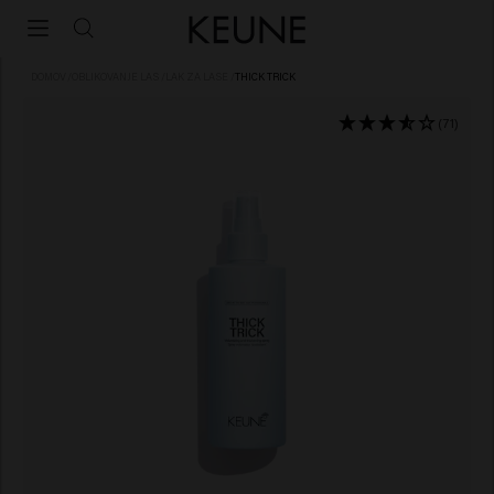
DOMOV
/
OBLIKOVANJE LAS
/
LAK ZA LASE
/
THICK TRICK
(71)