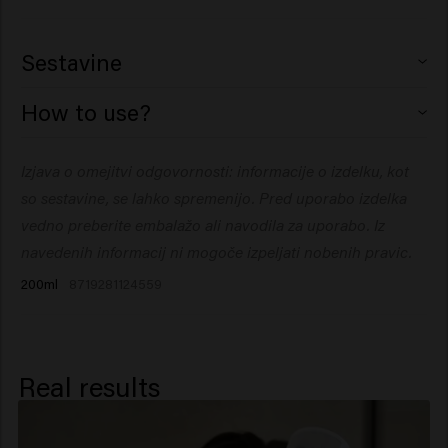
Sestavine
Aqua (Water), PEG-40 Hydrogenated Castor Oil,
How to use?
Hydrolyzed Corn Starch, Polyimide-1, Propanediol, PVP,
Phenoxyethanol, Parfum (Fragrance), Dipropylene
1. Pred uporabo dobro pretresite, da se aktivne
Izjava o omejitvi odgovornosti: informacije o izdelku, kot
Glycol, Polyquaternium-4, Arginine, Glucose, Panthenol,
sestavine enakomerno porazdelijo.
Ethylhexylglycerin, Citric Acid, Hydrolyzed Pea Protein,
so sestavine, se lahko spremenijo. Pred uporabo izdelka
2. Razpršite neposredno z razdalje 15 cm, z brisačo
Hydrolyzed Vegetable Protein, Potassium Sorbate,
osušene lase.
vedno preberite embalažo ali navodila za uporabo. Iz
Sodium Benzoate, Amyl Salicylate.
3. Za ciljno povečanje volumna se osredotočite na
navedenih informacij ni mogoče izpeljati nobenih pravic.
pršenje pri koreninah. Uporabite sušilec za lase, da
200ml
8719281124559
oblikujete lase po želji.
Real results