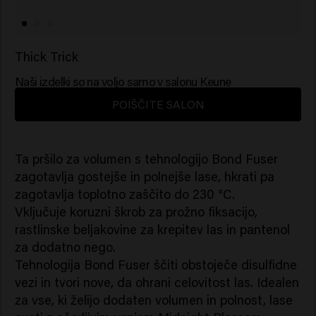
Thick Trick
Naši izdelki so na voljo samo v salonu Keune
POIŠČITE SALON
Ta pršilo za volumen s tehnologijo Bond Fuser
zagotavlja gostejše in polnejše lase, hkrati pa
zagotavlja toplotno zaščito do 230 °C.
Vključuje koruzni škrob za prožno fiksacijo,
rastlinske beljakovine za krepitev las in pantenol
za dodatno nego.
Tehnologija Bond Fuser ščiti obstoječe disulfidne
vezi in tvori nove, da ohrani celovitost las. Idealen
za vse, ki želijo dodaten volumen in polnost, lase