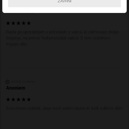
ZAVRNI
Verified Customer
Nicole Marie
Rada ga uporabljam v pričeskah z valovi, ki zahtevajo dolgo 
trajanje, na primer hollywoodski valovi. S tem izdelkom 
trajajo dlje. 
Verified Customer
Anoniem
Enostaven izdelek, daje moč vašim lasem in tudi odlično diši!