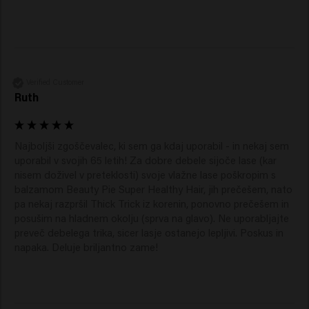
Verified Customer
Ruth
Najboljši zgoščevalec, ki sem ga kdaj uporabil - in nekaj sem 
uporabil v svojih 65 letih! Za dobre debele sijoče lase (kar 
nisem doživel v preteklosti) svoje vlažne lase poškropim s 
balzamom Beauty Pie Super Healthy Hair, jih prečešem, nato 
pa nekaj razpršil Thick Trick iz korenin, ponovno prečešem in 
posušim na hladnem okolju (sprva na glavo). Ne uporabljajte 
preveč debelega trika, sicer lasje ostanejo lepljivi. Poskus in 
napaka. Deluje briljantno zame!