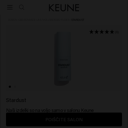
DOMOV
/
OBLIKOVANJE LAS
/
VOLUMENSKI PUDER
/
STARDUST
(6)
Stardust
Naši izdelki so na voljo samo v salonu Keune
POIŠČITE SALON