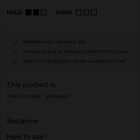
HOLD
SHINE
PREMIUM HAIR CARE SINCE 1922
VSI NAŠI IZDELKI SO 100% BREZ KRUTOSTI DO ŽIVALI
KUPITE SVOJE IZDELKE V KEUNE SALONU BLIZU VAS
This product is
BREZ GLUTENA
VEGANSKO
Sestavine
Aqua (Water), Glycerin, Silica Silylate,
How to use?
Methylpropanediol, Panthenol, Vp/Va Copolymer,