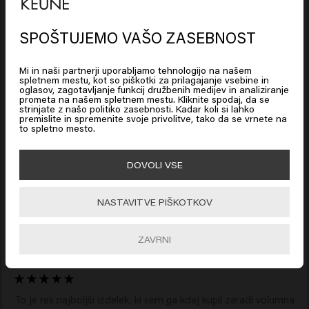
SPOŠTUJEMO VAŠO ZASEBNOST
Looks like you are in
United
Podobni izdelki
States of America
Mi in naši partnerji uporabljamo tehnologijo na našem
spletnem mestu, kot so piškotki za prilagajanje vsebine in
oglasov, zagotavljanje funkcij družbenih medijev in analiziranje
prometa na našem spletnem mestu. Kliknite spodaj, da se
Click on Go or choose your location below
strinjate z našo politiko zasebnosti. Kadar koli si lahko
Thick Trick
Get A Grip
premislite in spremenite svoje privolitve, tako da se vrnete na
to spletno mesto.
🇺🇸
United States of America 🛒
New content loaded
DOVOLI VSE
5.0
Based on 6 reviews
Go
NASTAVITVE PIŠKOTKOV
Verified Customer
ZAVRNI
Ulrike
To je res najboljši izdelek, ki sem ga kdaj kupil zaradi volumna 