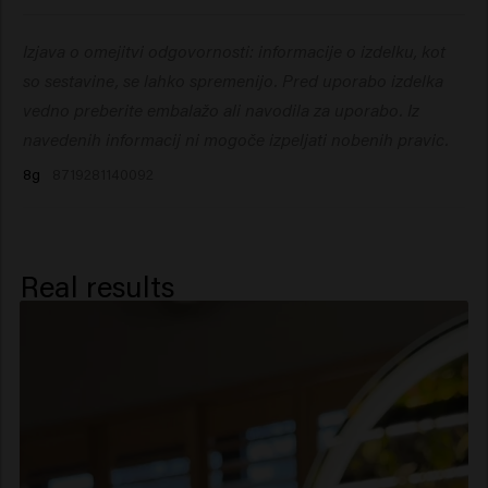
Ethylhexylglycerin, Phenoxyethanol, Disodium Edta.
Uporabite na suhih laseh. Razpršite na korenine in
Izjava o omejitvi odgovornosti: informacije o izdelku, kot
vmasirajte s konicami prstov.
so sestavine, se lahko spremenijo. Pred uporabo izdelka
vedno preberite embalažo ali navodila za uporabo. Iz
navedenih informacij ni mogoče izpeljati nobenih pravic.
8g
8719281140092
Real results