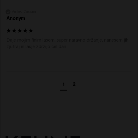
Verified Customer
Anonym
Daje mojim finim lasem, super naravno držanje, nanesem jih 
zjutraj in lasje zdržijo cel dan
1
2