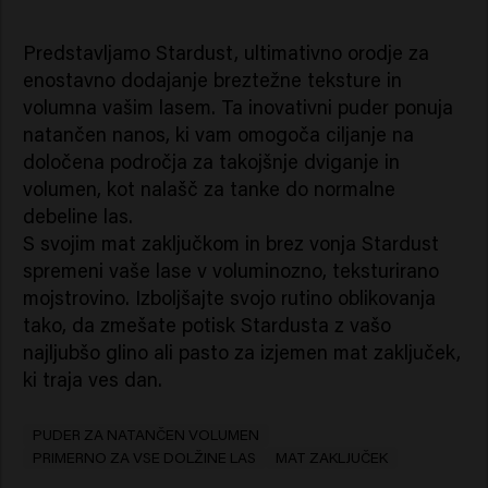
Predstavljamo Stardust, ultimativno orodje za
enostavno dodajanje breztežne teksture in
volumna vašim lasem. Ta inovativni puder ponuja
natančen nanos, ki vam omogoča ciljanje na
določena področja za takojšnje dviganje in
volumen, kot nalašč za tanke do normalne
debeline las.
S svojim mat zaključkom in brez vonja Stardust
spremeni vaše lase v voluminozno, teksturirano
mojstrovino. Izboljšajte svojo rutino oblikovanja
tako, da zmešate potisk Stardusta z vašo
najljubšo glino ali pasto za izjemen mat zaključek,
ki traja ves dan.
PUDER ZA NATANČEN VOLUMEN
PRIMERNO ZA VSE DOLŽINE LAS
MAT ZAKLJUČEK