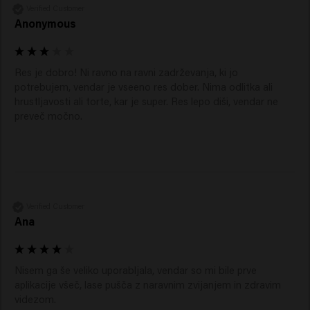
Verified Customer
Anonymous
Res je dobro! Ni ravno na ravni zadrževanja, ki jo 
potrebujem, vendar je vseeno res dober. Nima odlitka ali 
hrustljavosti ali torte, kar je super. Res lepo diši, vendar ne 
preveč močno. 
Verified Customer
Ana
Nisem ga še veliko uporabljala, vendar so mi bile prve 
aplikacije všeč, lase pušča z naravnim zvijanjem in zdravim 
videzom.