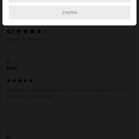
Power Paste
Air Wax
ZAVRNI
New content loaded
4.1
Based on 65 reviews
Verified Customer
Mon
Zaenkrat so izdelki briljantni. Moji lasje so mehkejši in bolj 
kodrli kot kdajkoli prej.
Verified Customer