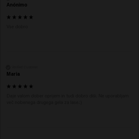
Anónimo
Vse dobro 
Verified Customer
Maria
Daje valom dober oprijem in tudi dobro diši. Ne uporabljam 
več nobenega drugega gela za lase.:)