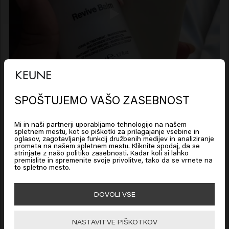
SPOŠTUJEMO VAŠO ZASEBNOST
Looks like you are in
United
States of America
Mi in naši partnerji uporabljamo tehnologijo na našem
spletnem mestu, kot so piškotki za prilagajanje vsebine in
oglasov, zagotavljanje funkcij družbenih medijev in analiziranje
prometa na našem spletnem mestu. Kliknite spodaj, da se
Click on Go or choose your location below
strinjate z našo politiko zasebnosti. Kadar koli si lahko
premislite in spremenite svoje privolitve, tako da se vrnete na
to spletno mesto.
🇺🇸
United States of America 🛒
DOVOLI VSE
Podobni izdelki
Go
NASTAVITVE PIŠKOTKOV