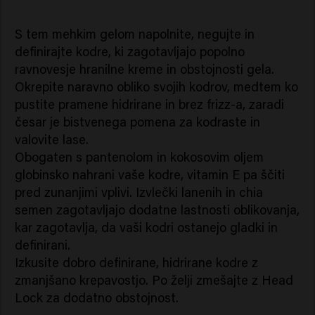
S tem mehkim gelom napolnite, negujte in
definirajte kodre, ki zagotavljajo popolno
ravnovesje hranilne kreme in obstojnosti gela.
Okrepite naravno obliko svojih kodrov, medtem ko
pustite pramene hidrirane in brez frizz-a, zaradi
česar je bistvenega pomena za kodraste in
valovite lase.
Obogaten s pantenolom in kokosovim oljem
globinsko nahrani vaše kodre, vitamin E pa ščiti
pred zunanjimi vplivi. Izvlečki lanenih in chia
semen zagotavljajo dodatne lastnosti oblikovanja,
kar zagotavlja, da vaši kodri ostanejo gladki in
definirani.
Izkusite dobro definirane, hidrirane kodre z
zmanjšano krepavostjo. Po želji zmešajte z Head
Lock za dodatno obstojnost.