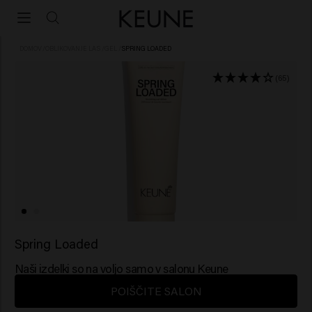
DOMOV
/
OBLIKOVANJE LAS
/
GEL
/
SPRING LOADED
(65)
Spring Loaded
Naši izdelki so na voljo samo v salonu Keune
POIŠČITE SALON