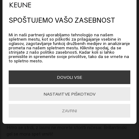
Based on 64 reviews
SPOŠTUJEMO VAŠO ZASEBNOST
Looks like you are in
United
States of America
Verified Customer
Mi in naši partnerji uporabljamo tehnologijo na našem
Lyn
spletnem mestu, kot so piškotki za prilagajanje vsebine in
oglasov, zagotavljanje funkcij družbenih medijev in analiziranje
prometa na našem spletnem mestu. Kliknite spodaj, da se
Click on Go or choose your location below
strinjate z našo politiko zasebnosti. Kadar koli si lahko
premislite in spremenite svoje privolitve, tako da se vrnete na
Deluje, kar pravi
to spletno mesto.
🇺🇸
United States of America 🛒
DOVOLI VSE
Go
NASTAVITVE PIŠKOTKOV
Verified Customer
Jacqueline
ZAVRNI
Hitro se strdi, z lasmi ne morete storiti ničesar. Brillantinski 
gel se mora spet vrniti!