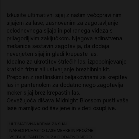
Izkusite ultimativni sijaj z našim večopravilnim
sijajem za lase, zasnovanim za zagotavljanje
celodnevnega sijaja in poliranega videza s
prilagodljivim zaključkom. Njegova edinstvena
mešanica sestavin zagotavlja, da dodaja
neverjeten sijaj in gladi krepaste las.
Idealno za ukrotitev štrlečih las, izpopolnjevanje
kratkih frizur ali ustvarjanje brezhibnih kit.
Prepojen z rastlinskimi beljakovinami za krepitev
las in pantenolom za dodatno nego zagotavlja
moker sijaj brez krepastih las.
Osvežujoča dišava Midnight Blossom pusti vaše
lase mamljivo odišavljene in videti osupljive.
ULTIMATIVNA KREMA ZA SIJAJ
NAREDI PUHASTO LASE MEHKE IN PROŽNE
VSEBUJE PANTENOL ZA DODATNO NEGO