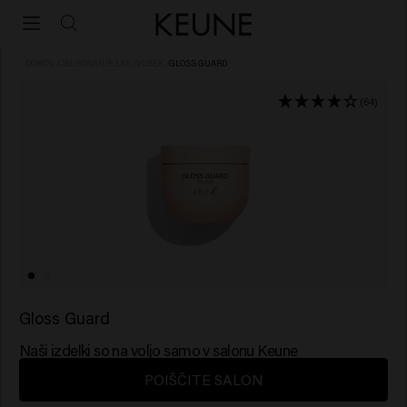
DOMOV
/
OBLIKOVANJE LAS
/
VOSEK
/
GLOSS GUARD
(64)
Gloss Guard
Naši izdelki so na voljo samo v salonu Keune
POIŠČITE SALON