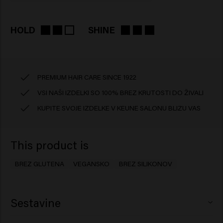
HOLD
SHINE
PREMIUM HAIR CARE SINCE 1922
VSI NAŠI IZDELKI SO 100% BREZ KRUTOSTI DO ŽIVALI
KUPITE SVOJE IZDELKE V KEUNE SALONU BLIZU VAS
This product is
BREZ GLUTENA
VEGANSKO
BREZ SILIKONOV
Sestavine
Aqua (Water), Ceteareth-25, PEG-7 Glyceryl Cocoate,