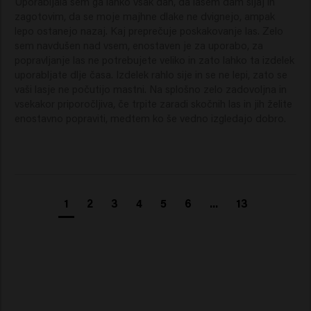
Uporabljala sem ga lahko vsak dan, da lasem dam sijaj in 
zagotovim, da se moje majhne dlake ne dvignejo, ampak 
lepo ostanejo nazaj. Kaj preprečuje poskakovanje las. Zelo 
sem navdušen nad vsem, enostaven je za uporabo, za 
popravljanje las ne potrebujete veliko in zato lahko ta izdelek 
uporabljate dlje časa. Izdelek rahlo sije in se ne lepi, zato se 
vaši lasje ne počutijo mastni. Na splošno zelo zadovoljna in 
vsekakor priporočljiva, če trpite zaradi skočnih las in jih želite 
enostavno popraviti, medtem ko še vedno izgledajo dobro.
1
2
3
4
5
6
...
13