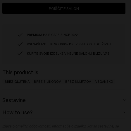
POIŠČITE SALON
PREMIUM HAIR CARE SINCE 1922
VSI NAŠI IZDELKI SO 100% BREZ KRUTOSTI DO ŽIVALI
KUPITE SVOJE IZDELKE V KEUNE SALONU BLIZU VAS
This product is
BREZ GLUTENA
BREZ SILIKONOV
BREZ SULFATOV
VEGANSKO
Sestavine
Aqua (Water), Sodium Lauroyl Methyl Isethionate, Cocamidopropyl
How to use?
Betaine, Glycerin, PEG-40 Hydrogenated Castor Oil, Parfum (Fragrance),
Decyl Glucoside, Guar Hydroxypropyltrimonium Chloride, Sodium
Vmasirajte v mokre lase. Temeljito sperite. Po želji ponovite.
Chloride, Betaine, Coco-Glucoside, Glyceryl Oleate, Sodium Benzoate,
Izjava o omejitvi odgovornosti: informacije o izdelku, kot so sestavine, se