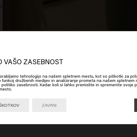
ek
oks like you are in
United States of
erica
O VAŠO ZASEBNOST
uporabljamo tehnologijo na našem spletnem mestu, kot so piškotki za pril
 on Go or choose your location below
e funkcij družbenih medijev in analiziranje prometa na našem spletnem m
ioner Refill
So Pure Clarify Shampoo Refill
So Pu
 politiko zasebnosti. Kadar koli si lahko premislite in spremenite svoje p
 mesto.
Go

United States of America 🛒
IŠKOTKOV
ZAVRNI