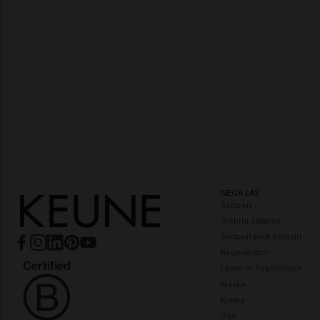
NEGA LAS
Šampon
Srebrni šampon
Šampon proti prhljaju
Regenerator
Leave-in Regenerator
Maska
Krema
Olje