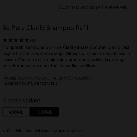
SALONI
NAŠA ZGODBA
ZA STROKOVNJAKE
So Pure Clarify Shampoo Refill
(65)
Po uporabi šampona So Pure Clarify imate občutek, da so vaši
lasje v breztežnostnem stanju. Globinsko in nežno očisti lase in
lasišče. Vsebuje razstrupljevalno granatno jabolko, ki pomaga
pri odstranjevanju nečistoč in usedlin izdelkov.
POSEBEJ ZA MASTNE LASE
NEŽNO ČISTI LASIŠČE
LASE SE POČUTIJO BREZTEŽNE
Choose variant
400ML
1000ML
Naši izdelki so na voljo samo v salonu Keune