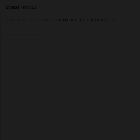
IZDELKI
ISKANJE
DOMOV
/
NEGA LAS
/
ŠAMPON
/
SO PURE CLARIFY SHAMPOO REFILL