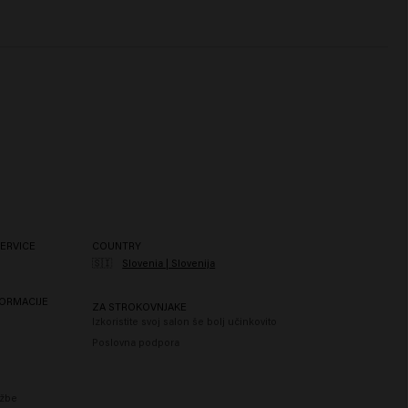
ERVICE
COUNTRY
🇸🇮
Slovenia | Slovenija
ORMACIJE
ZA STROKOVNJAKE
Izkoristite svoj salon še bolj učinkovito
Poslovna podpora
ožbe