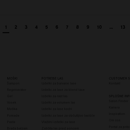
1
2
3
4
5
6
7
8
9
10
...
13
MOŠKI
POTREBE LAS
CUSTOMER S
Šampon
Izdelki za barvane lase
Kontakt
Regenerator
Izdelki za lase za blond lase
Gel
Izdelki za rast las
SPLOŠNE INF
Salon Finder
Vosek
Izdelki za volumen las
Kariera
Moška
Izdelki za lase kodri
Inspiration
Pomade
Izdelki za lase za občutljivo lasišče
Om oss
Pasta
Vlažilni izdelki za lase
Portal za prit
Brada balzam
Zaščita las pred soncem