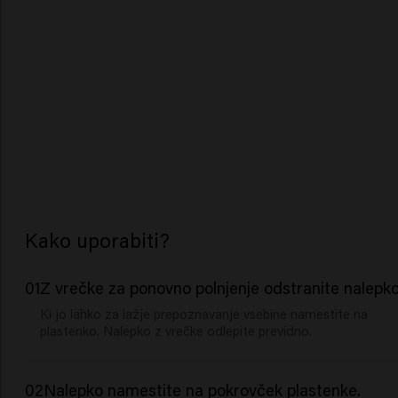
Kako uporabiti?
01
Z vrečke za ponovno polnjenje odstranite nalepko
Ki jo lahko za lažje prepoznavanje vsebine namestite na
plastenko. Nalepko z vrečke odlepite previdno.
02
Nalepko namestite na pokrovček plastenke.