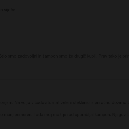
n sijoče
o smo zadovoljni in šampon smo že drugič kupili. Prav tako je priroč
jem. Na voljo v čudoviti, mat zeleni steklenici s priročno dozirno črp
 manj primeren. Toda moj mož je rad uporabljal šampon. Njegovi lasje so