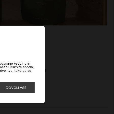
agajanje vsebine in
estu. Kliknite spodaj,
re Clarify Conditioner Refill
rivolitve, tako da se
DOVOLI VSE