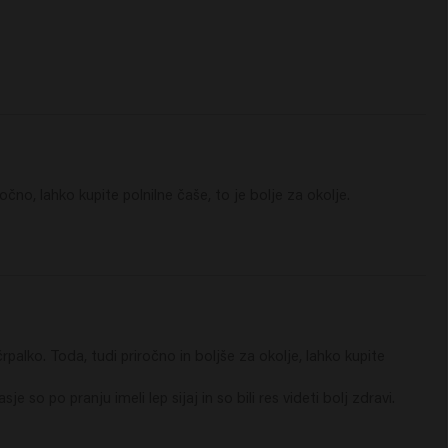
no, lahko kupite polnilne čaše, to je bolje za okolje.
alko. Toda, tudi priročno in boljše za okolje, lahko kupite 
 po pranju imeli lep sijaj in so bili res videti bolj zdravi.
