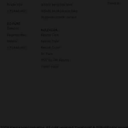
Trajnost
Brada olje
Izdelki za sijoče lase
> Pokaži več
Izdelki za skodrane lase
Veganski izdelki za lase
SO PURE
Šampon
KOLEKCIJA
Regenerator
Keune Care
Maska
Keune Style
> Pokaži več
Keune Color
So Pure
1922 by J.M. Keune
Travel sizes
2026 Keune Haircosmetics. All right reserved.
Zasebnost & Piškoti
Pogoji upor