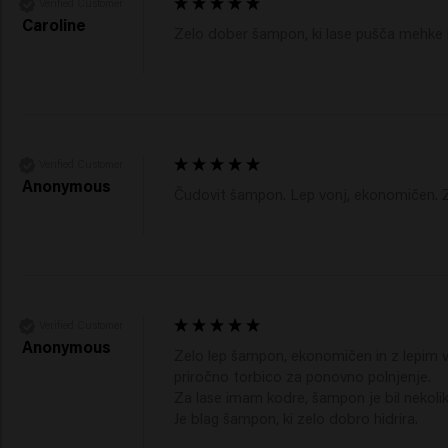
Verified Customer
Caroline
Zelo dober šampon, ki lase pušča mehke i
Verified Customer
Anonymous
Čudovit šampon. Lep vonj, ekonomičen. Zel
Verified Customer
Anonymous
Zelo lep šampon, ekonomičen in z lepim von
priročno torbico za ponovno polnjenje.

Za lase imam kodre, šampon je bil nekoliko
Je blag šampon, ki zelo dobro hidrira.