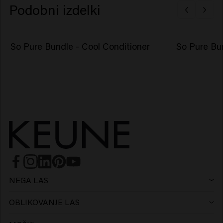
Podobni izdelki
So Pure Bundle - Cool Conditioner
So Pure Bu
NEGA LAS
Šampon
OBLIKOVANJE LAS
Lak za lase
Srebrni šampon