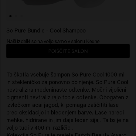
So Pure Bundle - Cool Shampoo
Naši izdelki so na voljo samo v salonu Keune
POIŠČITE SALON
Ta škatla vsebuje šampon So Pure Cool 1000 ml
in stekleničko za ponovno polnjenje. So Pure Cool
nevtralizira medeninaste odtenke. Močni vijolični
pigmenti nevtralizirajo tople odtenke. Obogaten z
izvlečkom acai jagod, ki pomaga zaščititi lase
pred oksidacijo in bledenjem barve. Lase naredi
mehke, hidrirane in jim daje leden sijaj. Ta bx je na
voljo tudi v 400 ml različici.
Kolekcija So Pure je prejela Dutch Beauty Award