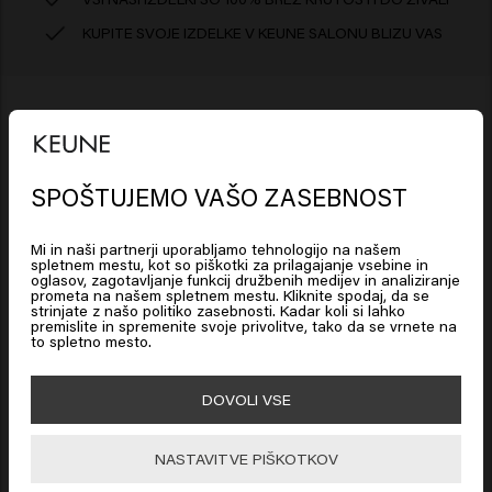
KUPITE SVOJE IZDELKE V KEUNE SALONU BLIZU VAS
Sestavine
SPOŠTUJEMO VAŠO ZASEBNOST
Looks like you are in
United
So Pure Cool Shampoo: Aqua (Water), Polyglyceryl-3
How to use?
States of America
Caprate/Caprylate/Succinate, Sodium Lauroyl Methyl
Mi in naši partnerji uporabljamo tehnologijo na našem
spletnem mestu, kot so piškotki za prilagajanje vsebine in
Isethionate, Cocamidopropyl Betaine, PEG-40
Vmasirajte v mokre lase. Pustite delovati približno 1
oglasov, zagotavljanje funkcij družbenih medijev in analiziranje
Izjava o omejitvi odgovornosti: informacije o izdelku, kot
prometa na našem spletnem mestu. Kliknite spodaj, da se
Hydrogenated Castor Oil, Propylene Glycol,
minuto, da pigmenti opravijo svoje delo. Temeljito
Click on Go or choose your location below
strinjate z našo politiko zasebnosti. Kadar koli si lahko
Acrylates/Palmeth-25 Acrylate Copolymer, Parfum
so sestavine, se lahko spremenijo. Pred uporabo izdelka
sperite.
premislite in spremenite svoje privolitve, tako da se vrnete na
to spletno mesto.
(Fragrance), Sodium Chloride, Betaine, Sodium
vedno preberite embalažo ali navodila za uporabo. Iz
Benzoate, Guar Hydroxypropyltrimonium Chloride,
navedenih informacij ni mogoče izpeljati nobenih pravic.
🇺🇸
United States of America 🛒
DOVOLI VSE
Citric Acid, Glyceryl Laurate, Acid Violet 43,
Polyquaternium-7, Hydroxyethylcellulose, Isopropyl
Go
NASTAVITVE PIŠKOTKOV
Myristate, Euterpe Oleracea Fruit Extract, Maltodextrin,
Kako uporabiti?
Benzyl Salicylate, Citronellol, Hydroxycitronellal,