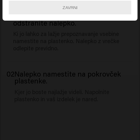
Limonene, Linalool.
ZAVRNI
01
Z vrečke za ponovno polnjenje
odstranite nalepko.
Ki jo lahko za lažje prepoznavanje vsebine
namestite na plastenko. Nalepko z vrečke
odlepite previdno.
02
Nalepko namestite na pokrovček
plastenke.
Kjer jo boste najlažje videli. Napolnite
plastenko in vaš izdelek je nared.