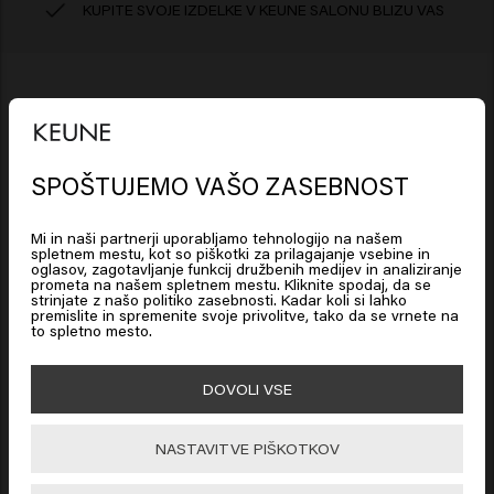
KUPITE SVOJE IZDELKE V KEUNE SALONU BLIZU VAS
Sestavine
SPOŠTUJEMO VAŠO ZASEBNOST
Looks like you are in
United
So Pure Cool Conditioner: Aqua (Water), Cetearyl
How to use?
States of America
Alcohol, Glycerin, Cetrimonium Chloride,
Mi in naši partnerji uporabljamo tehnologijo na našem
Behentrimonium Chloride, Betaine, Butyrospermum
Nanesite na sveže šamponirane in z brisačo osušene
spletnem mestu, kot so piškotki za prilagajanje vsebine in
oglasov, zagotavljanje funkcij družbenih medijev in analiziranje
Izjava o omejitvi odgovornosti: informacije o izdelku, kot
Parkii (Shea) Butter, Polyquaternium-37, Parfum
lase. Pustite delovati na laseh 1 do 3 minute, da
prometa na našem spletnem mestu. Kliknite spodaj, da se
Click on Go or choose your location below
strinjate z našo politiko zasebnosti. Kadar koli si lahko
(Fragrance), Propylene Glycol Dicaprylate/Dicaprate,
so sestavine, se lahko spremenijo. Pred uporabo izdelka
pigmenti opravijo svoje delo. Temeljito sperite.
premislite in spremenite svoje privolitve, tako da se vrnete na
Sodium Benzoate, Lactic Acid, Isopropyl Alcohol,
to spletno mesto.
vedno preberite embalažo ali navodila za uporabo. Iz
Hydroxypropyl Starch Phosphate, Tocopheryl Acetate,
navedenih informacij ni mogoče izpeljati nobenih pravic.
🇺🇸
United States of America 🛒
Euterpe Oleracea Fruit Extract, PPG-1 Trideceth-6, Acid
DOVOLI VSE
Violet 43, Isopropyl Myristate, Maltodextrin,
Hydroxycitronellal, Limonene, Linalool.
Go
Kako uporabiti?
NASTAVITVE PIŠKOTKOV