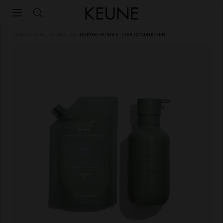
DOMOV
/
NEGA LAS
/
BALZAM
/
SO PURE BUNDLE - COOL CONDITIONER