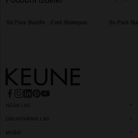
So Pure Bundle - Cool Shampoo
So Pure Bun
NEGA LAS
Šampon
OBLIKOVANJE LAS
Lak za lase
Srebrni šampon
MOŠKI