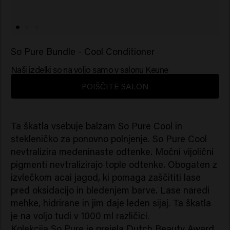
So Pure Bundle - Cool Conditioner
Naši izdelki so na voljo samo v salonu Keune
POIŠČITE SALON
Ta škatla vsebuje balzam So Pure Cool in
stekleničko za ponovno polnjenje. So Pure Cool
nevtralizira medeninaste odtenke. Močni vijolični
pigmenti nevtralizirajo tople odtenke. Obogaten z
izvlečkom acai jagod, ki pomaga zaščititi lase
pred oksidacijo in bledenjem barve. Lase naredi
mehke, hidrirane in jim daje leden sijaj. Ta škatla
je na voljo tudi v 1000 ml različici.
Kolekcija So Pure je prejela Dutch Beauty Award