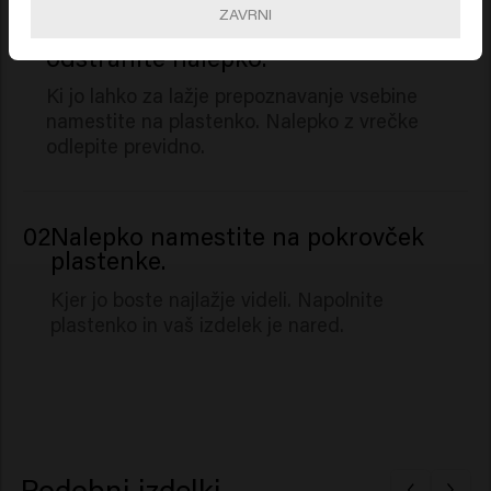
ZAVRNI
01
Z vrečke za ponovno polnjenje
odstranite nalepko.
Ki jo lahko za lažje prepoznavanje vsebine
namestite na plastenko. Nalepko z vrečke
odlepite previdno.
02
Nalepko namestite na pokrovček
plastenke.
Kjer jo boste najlažje videli. Napolnite
plastenko in vaš izdelek je nared.
Podobni izdelki