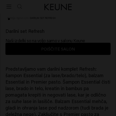
DOMOV
/
NEGA LAS
/
DARILNI SET REFRESH
(1)
NOVO
Darilni set Refresh
Naši izdelki so na voljo samo v salonu Keune
POIŠČITE SALON
Predstavljamo vam darilni komplet Refresh:
šampon Essential (za lase/brado/telo), balzam
Essential in Premier pasto. Šampon Essential čisti
lase, brado in telo, kreatin in bambus pa
pomagata krepiti in negovati lase, kar je odlično
za suhe lase in lasišče. Balzam Essential mehča,
gladi in ohranja lase pod nadzorom (tudi brada je
deležna nege). Zaključite s Premier pasto za