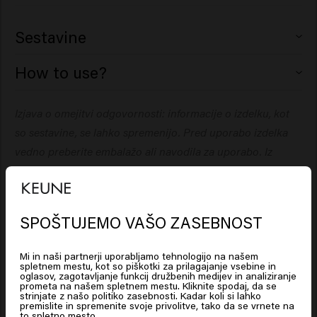
Sestavine
How to use?
Izjava o omejitvi odgovornosti: informacije o izdelku, kot
Vmasirajte v lase, lasišče in kožo. Izperite. Po potrebi
so sestavine, se lahko spremenijo. Pred uporabo izdelka
vedno preberite embalažo ali navodila za uporabo. Iz
navedenih informacij ni mogoče izpeljati nobenih pravic.
Po umivanju vmasirajte v lase (in brado) in pustite
pcs
8719281134107
SPOŠTUJEMO VAŠO ZASEBNOST
Looks like you are in
United
States of America
Majhno količino nanesite na vlažne ali suhe lase.
Mi in naši partnerji uporabljamo tehnologijo na našem
Podobni izdelki
spletnem mestu, kot so piškotki za prilagajanje vsebine in
Oblikujte po želji.
oglasov, zagotavljanje funkcij družbenih medijev in analiziranje
prometa na našem spletnem mestu. Kliknite spodaj, da se
Click on Go or choose your location below
strinjate z našo politiko zasebnosti. Kadar koli si lahko
premislite in spremenite svoje privolitve, tako da se vrnete na
Darilni set Refresh
to spletno mesto.