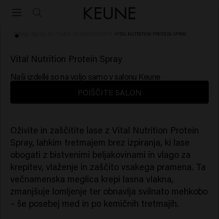
DOMOV
/
NEGA LAS
/
"LEAVE-IN" REGENERATOR
/
VITAL NUTRITION PROTEIN SPRAY
(8)
Vital Nutrition Protein Spray
Naši izdelki so na voljo samo v salonu Keune
POIŠČITE SALON
Oživite in zaščitite lase z Vital Nutrition Protein
Spray, lahkim tretmajem brez izpiranja, ki lase
obogati z bistvenimi beljakovinami in vlago za
krepitev, vlaženje in zaščito vsakega pramena. Ta
večnamenska meglica krepi lasna vlakna,
zmanjšuje lomljenje ter obnavlja svilnato mehkobo
– še posebej med in po kemičnih tretmajih.