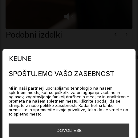
Podobni izdelki
Vital Nutrition Shampoo
Vital Nutri
SPOŠTUJEMO VAŠO ZASEBNOST
Looks like you are in
United
New content loaded
4.4
States of America
Mi in naši partnerji uporabljamo tehnologijo na našem
Based on 8 reviews
spletnem mestu, kot so piškotki za prilagajanje vsebine in
oglasov, zagotavljanje funkcij družbenih medijev in analiziranje
prometa na našem spletnem mestu. Kliknite spodaj, da se
Click on Go or choose your location below
strinjate z našo politiko zasebnosti. Kadar koli si lahko
premislite in spremenite svoje privolitve, tako da se vrnete na
Verified Customer
to spletno mesto.
Ingrid
🇺🇸
United States of America 🛒
DOVOLI VSE