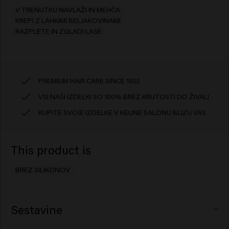
V TRENUTKU NAVLAŽI IN MEHČA
KREPI Z LAHKIMI BELJAKOVINAMI
RAZPLETE IN ZGLADI LASE
PREMIUM HAIR CARE SINCE 1922
VSI NAŠI IZDELKI SO 100% BREZ KRUTOSTI DO ŽIVALI
KUPITE SVOJE IZDELKE V KEUNE SALONU BLIZU VAS
This product is
BREZ SILIKONOV
Sestavine
Aqua (Water), Distearyldimonium Chloride, Citric Acid,