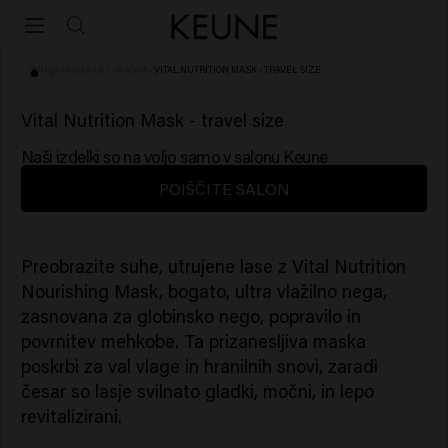
DOMOV
/
NEGA LAS
/
MASKA
/
VITAL NUTRITION MASK - TRAVEL SIZE
(93)
Vital Nutrition Mask - travel size
Naši izdelki so na voljo samo v salonu Keune
POIŠČITE SALON
Preobrazite suhe, utrujene lase z Vital Nutrition
Nourishing Mask, bogato, ultra vlažilno nega,
zasnovana za globinsko nego, popravilo in
povrnitev mehkobe. Ta prizanesljiva maska ​​
poskrbi za val vlage in hranilnih snovi, zaradi
česar so lasje svilnato gladki, močni, in lepo
revitalizirani.