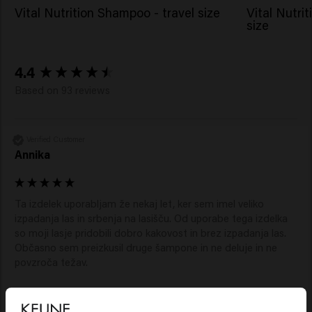
Vital Nutrition Shampoo - travel size
Vital Nutrit
size
New content loaded
4.4
Based on 93 reviews
Verified Customer
Annika
Ta izdelek uporabljam že nekaj let, ker sem imel veliko 
izpadanja las in srbenja na lasišču. Od uporabe tega izdelka 
so moji lasje pridobili dobro kakovost in brez izpadanja las. 
Občasno sem preizkusil druge šampone in ne deluje in ne 
povzroča težav.