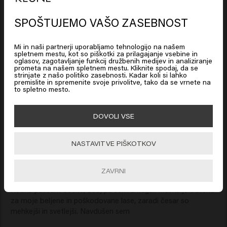
SPOŠTUJEMO VAŠO ZASEBNOST
Looks like you are in
United
Verified Customer
States of America
Isabel
Mi in naši partnerji uporabljamo tehnologijo na našem
spletnem mestu, kot so piškotki za prilagajanje vsebine in
oglasov, zagotavljanje funkcij družbenih medijev in analiziranje
prometa na našem spletnem mestu. Kliknite spodaj, da se
Click on Go or choose your location below
strinjate z našo politiko zasebnosti. Kadar koli si lahko
Zelo mi je všeč, kako mi zapusti lase.
premislite in spremenite svoje privolitve, tako da se vrnete na
to spletno mesto.
🇺🇸
United States of America 🛒
DOVOLI VSE
Go
NASTAVITVE PIŠKOTKOV
Verified Customer
Inès
ZAVRNI
Redko puščam ocene, zdaj pa sem zmagal. Maska je odlična 
za moje beljene in poškodovane lase, zaradi česar so 
mehkejši in svetlejši. Navdušen sem 