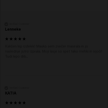
Verified Customer
Lenneke
Kakšen lep izdelek! Masko sem zvečer masirala in jo 
naslednje jutro izprala. Moji lasje so spet tako mehki in sijoči! 
Tudi lepo diši... 
Verified Customer
KATIA