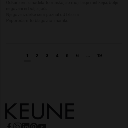
Odkar sem si nadela to masko, so moji lasje mehkejši, bolje 
negovani in bolj sijoči. 

Njegove izdelke sem poznal od blissim 

Priporočam to blagovno znamko 
1
2
3
4
5
6
...
19