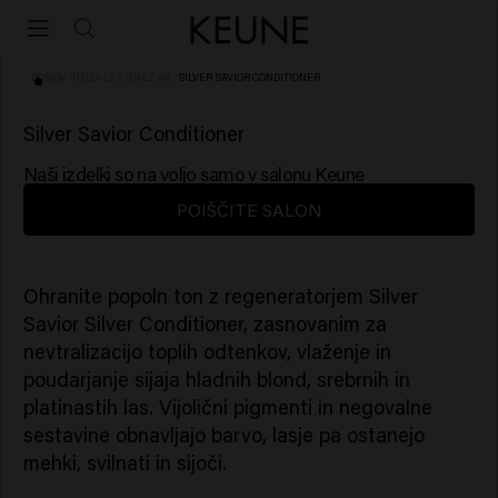
DOMOV
/
NEGA LAS
/
BALZAM
/
SILVER SAVIOR CONDITIONER
(84)
Silver Savior Conditioner
Naši izdelki so na voljo samo v salonu Keune
POIŠČITE SALON
Ohranite popoln ton z regeneratorjem Silver
Savior Silver Conditioner, zasnovanim za
nevtralizacijo toplih odtenkov, vlaženje in
poudarjanje sijaja hladnih blond, srebrnih in
platinastih las. Vijolični pigmenti in negovalne
sestavine obnavljajo barvo, lasje pa ostanejo
mehki, svilnati in sijoči.