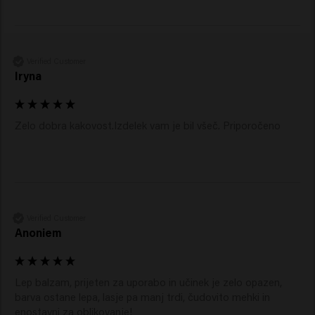
Kako nanesete balzam srebrne barve?
Balzam srebrne barve enakomerno nanesite na čiste, z
brisačo posušene lase. Poskrbite, da se izdelek dobro
razporedi po laseh, da enakomerno nevtralizirate tople
Verified Customer
odtenke. Pustite ga delovati kratek čas in ga temeljito
Iryna
izperite.
Ali lahko srebrni balzam uporabljam na
suhih laseh?
Zelo dobra kakovost.Izdelek vam je bil všeč. Priporočeno 
Ne, balzam Silver Savior je namenjen uporabi na umitih,
vlažnih laseh. Tako se negovalne sestavine in vijolični
pigmenti bolje porazdelijo po laseh.
Verified Customer
Anoniem
Lep balzam, prijeten za uporabo in učinek je zelo opazen, 
barva ostane lepa, lasje pa manj trdi, čudovito mehki in 
enostavni za oblikovanje!
