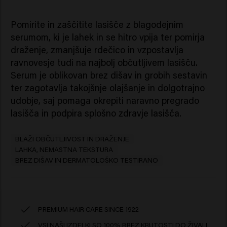
Pomirite in zaščitite lasišče z blagodejnim
serumom, ki je lahek in se hitro vpija ter pomirja
draženje, zmanjšuje rdečico in vzpostavlja
ravnovesje tudi na najbolj občutljivem lasišču.
Serum je oblikovan brez dišav in grobih sestavin
ter zagotavlja takojšnje olajšanje in dolgotrajno
udobje, saj pomaga okrepiti naravno pregrado
lasišča in podpira splošno zdravje lasišča.
BLAŽI OBČUTLJIVOST IN DRAŽENJE
LAHKA, NEMASTNA TEKSTURA
BREZ DIŠAV IN DERMATOLOŠKO TESTIRANO
PREMIUM HAIR CARE SINCE 1922
VSI NAŠI IZDELKI SO 100% BREZ KRUTOSTI DO ŽIVALI