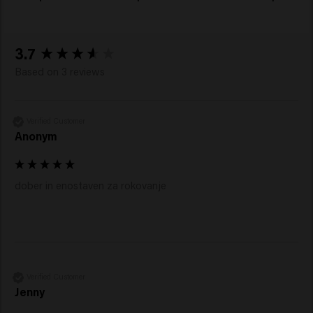
New content loaded
3.7
Based on 3 reviews
Verified Customer
Anonym
dober in enostaven za rokovanje
Verified Customer
Jenny