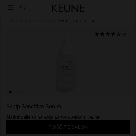
DOMOV
/
NEGA LAS
/
SERUM ZA LASE
/
SCALP SENSITIVE SERUM
(3)
Scalp Sensitive Serum
Naši izdelki so na voljo samo v salonu Keune
POIŠČITE SALON