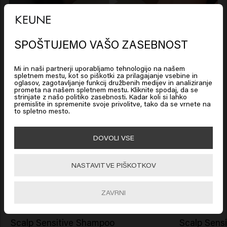
SPOŠTUJEMO VAŠO ZASEBNOST
Looks like you are in
United
States of America
Mi in naši partnerji uporabljamo tehnologijo na našem
spletnem mestu, kot so piškotki za prilagajanje vsebine in
oglasov, zagotavljanje funkcij družbenih medijev in analiziranje
prometa na našem spletnem mestu. Kliknite spodaj, da se
Click on Go or choose your location below
strinjate z našo politiko zasebnosti. Kadar koli si lahko
premislite in spremenite svoje privolitve, tako da se vrnete na
to spletno mesto.
🇺🇸
United States of America 🛒
DOVOLI VSE
Go
NASTAVITVE PIŠKOTKOV
Podobni izdelki
ZAVRNI
Scalp Sensitive Shampoo
Scalp Sensi