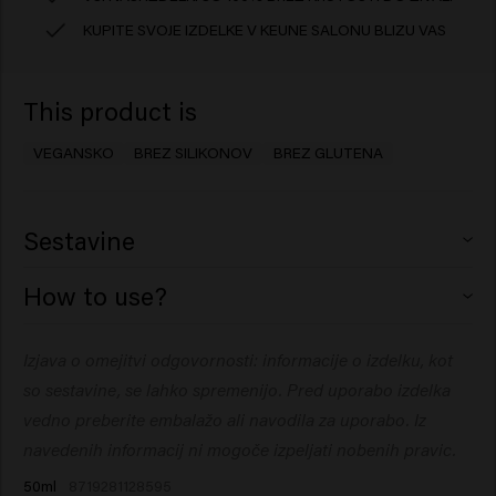
KUPITE SVOJE IZDELKE V KEUNE SALONU BLIZU VAS
This product is
VEGANSKO
BREZ SILIKONOV
BREZ GLUTENA
Sestavine
Aqua (Water), Glycerin, Trideceth-9, PEG-40
How to use?
Hydrogenated Castor Oil, Inulin, PEG-5 Isononanoate,
Bisabolol, Panthenol, Sodium Benzoate, Xanthan Gum,
Očistite s šamponom in regeneratorjem za pomiritev
Izjava o omejitvi odgovornosti: informacije o izdelku, kot
Allantoin, Citric Acid.
lasišča. Osušite z brisačo in nanesite na lasišče po delih.
so sestavine, se lahko spremenijo. Pred uporabo izdelka
Nežno vmasirajte. Ne izpirajte. Uporablja se lahko pred
tehničnimi storitvami za zaščito lasišča in po tehničnih
vedno preberite embalažo ali navodila za uporabo. Iz
storitvah za pomiritev in blaženje.
navedenih informacij ni mogoče izpeljati nobenih pravic.
50ml
8719281128595