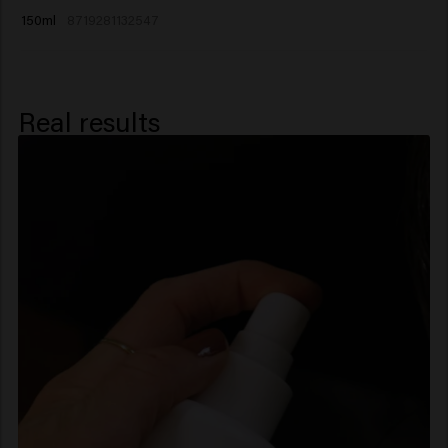
Trideceth-12, Glycerin, Phenoxyethanol, Benzoic Acid,
150ml
8719281132547
Linalyl Acetate, Terpineol, Tetramethyl
Acetyloctahydronaphthalenes, Vanillin.
Real results