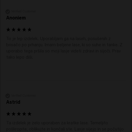
Verified Customer
Anoniem
To je lep izdelek. Uporabljam ga na laseh, posušenih z 
brisačo po prhanju. Imam beljene lase, ki so suhe in tanke. Z 
uporabo tega pršila so moji lasje videti zdravi in sijoči. Prav 
tako lepo diši.
Verified Customer
Astrid
Ta izdelek je zelo uporaben za kratke lase. Temeljito 
poškropite, oblikujte in končali ste. Lasje sijejo in se počutijo 