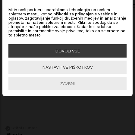
States of America
Long & Strong Serum
Luminous C
Mi in naši partnerji uporabljamo tehnologijo na našem
spletnem mestu, kot so piškotki za prilagajanje vsebine in
oglasov, zagotavljanje funkcij družbenih medijev in analiziranje
prometa na našem spletnem mestu. Kliknite spodaj, da se
Click on Go or choose your location below
strinjate z našo politiko zasebnosti. Kadar koli si lahko
New content loaded
4.2
premislite in spremenite svoje privolitve, tako da se vrnete na
to spletno mesto.
Based on 40 reviews
🇺🇸
United States of America 🛒
DOVOLI VSE
Verified Customer
Go
NASTAVITVE PIŠKOTKOV
Myriam
ZAVRNI
Vrhunska hidracija in enostavno ponovno oblikovanje 
Verified Customer
Elizete