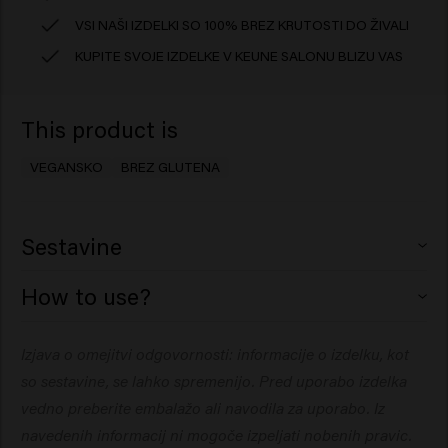
VSI NAŠI IZDELKI SO 100% BREZ KRUTOSTI DO ŽIVALI
KUPITE SVOJE IZDELKE V KEUNE SALONU BLIZU VAS
This product is
VEGANSKO
BREZ GLUTENA
Sestavine
Aqua (Water), Cocos Nucifera (Coconut) Oil,
How to use?
Amodimethicone, Polyquaternium-37, Propylene Glycol
Dicaprylate/Dicaprate, Sodium Benzoate, PEG-40
Za ohranjanje zdrave strukture las obilno nanesite na
Izjava o omejitvi odgovornosti: informacije o izdelku, kot
Hydrogenated Castor Oil, Stearyl Alcohol, PPG-1
lase. Ne izpirajte.
Trideceth-6, Dipropylene Glycol, Parfum (Fragrance),
so sestavine, se lahko spremenijo. Pred uporabo izdelka
Glycolic Acid, Cetearamidoethyldiethonium Succinoyl
vedno preberite embalažo ali navodila za uporabo. Iz
Hydrolyzed Pea Protein, Cetrimonium Chloride,
navedenih informacij ni mogoče izpeljati nobenih pravic.