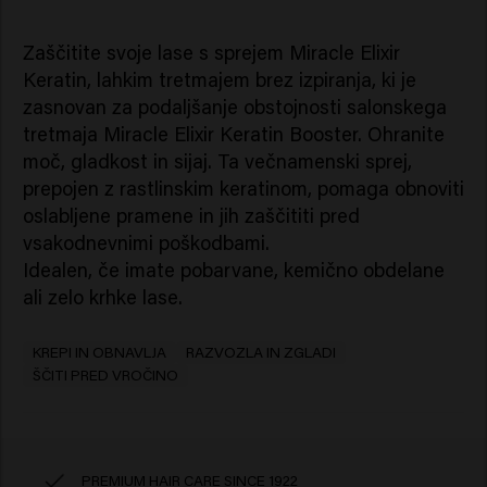
Zaščitite svoje lase s sprejem Miracle Elixir
Keratin, lahkim tretmajem brez izpiranja, ki je
zasnovan za podaljšanje obstojnosti salonskega
tretmaja Miracle Elixir Keratin Booster. Ohranite
moč, gladkost in sijaj. Ta večnamenski sprej,
prepojen z rastlinskim keratinom, pomaga obnoviti
oslabljene pramene in jih zaščititi pred
vsakodnevnimi poškodbami.
Idealen, če imate pobarvane, kemično obdelane
ali zelo krhke lase.
KREPI IN OBNAVLJA
RAZVOZLA IN ZGLADI
ŠČITI PRED VROČINO
PREMIUM HAIR CARE SINCE 1922