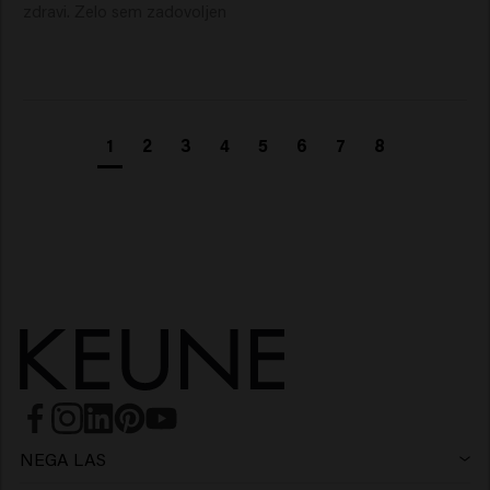
zdravi. Zelo sem zadovoljen
1
2
3
4
5
6
7
8
NEGA LAS