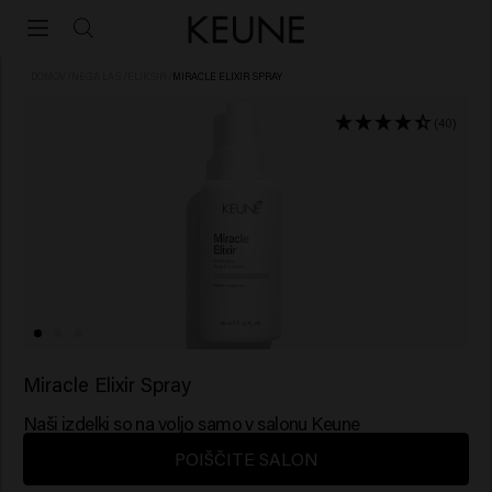
DOMOV
/
NEGA LAS
/
ELIKSIR
/
MIRACLE ELIXIR SPRAY
(40)
Miracle Elixir Spray
Naši izdelki so na voljo samo v salonu Keune
POIŠČITE SALON