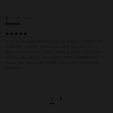
Verified Customer
Anonym
Ta mi je res rešila lase! Prej je bil obrabljen, ni rasel in kodri 
so bili brez življenja. Toda potem, ko je moj frizer to 
priporočil (+ preostali izdelki v seriji), je velika razlika. Imam 
dolžino, moji lasje so živi in dobim toliko komplimentov. 
Keune Care priporočam VSEM, ki jih srečam, še posebej 
kodrastim. 
1
2