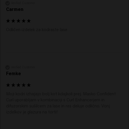
Verified Customer
Carmen
Odličen izdelek za kodraste lase
Verified Customer
Femke
Moji kodri izhajajo bolj kot kdajkoli prej. Masko Confident 
Curl uporabljam v kombinaciji s Curl Enhancerjem in 
difuzorskim sušilcem za lase in res deluje odlično. Vonj 
izdelkov je glazura na torti!