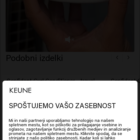
Podobni izdelki
Confident Curl Conditioner - travel
Confident C
size
SPOŠTUJEMO VAŠO ZASEBNOST
New content loaded
4.9
Looks like you are in
United
States of America
Based on 10 reviews
Mi in naši partnerji uporabljamo tehnologijo na našem
spletnem mestu, kot so piškotki za prilagajanje vsebine in
oglasov, zagotavljanje funkcij družbenih medijev in analiziranje
prometa na našem spletnem mestu. Kliknite spodaj, da se
Click on Go or choose your location below
strinjate z našo politiko zasebnosti. Kadar koli si lahko
Verified Customer