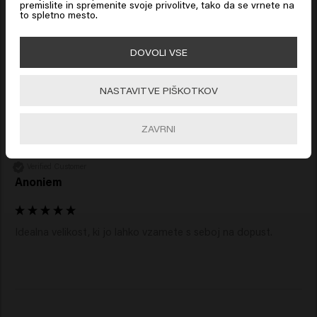
premislite in spremenite svoje privolitve, tako da se vrnete na
Emilie
to spletno mesto.
🇺🇸
United States of America 🛒
DOVOLI VSE
Maska Confident Curl je odlična. Dober je za kodraste lase: 
okrepi se in se zlahka razcepi. 
Go
NASTAVITVE PIŠKOTKOV
ZAVRNI
Verified Customer
Anoniem
Idealna velikost, ki jo lahko vzamete s seboj na dopust.