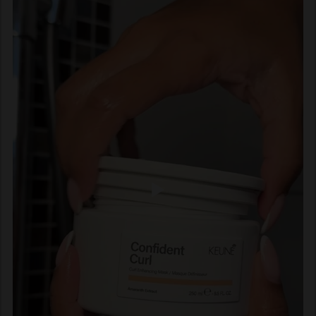
Caprylic Acid, Xylitol, Phenoxyethanol, Sucrose,
Potassium Sorbate, Sorbic Acid, Acetyl Cedrene,
Tetramethyl Acetyloctahydronaphthalenes.