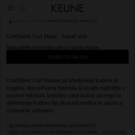
DOMOV
/
NEGA LAS
/
MASKA
/
CONFIDENT CURL MASK - TRAVEL SIZE
(10)
Confident Curl Mask - travel size
Naši izdelki so na voljo samo v salonu Keune
POIŠČITE SALON
Confident Curl Maska za izboljšanje kodrov je
bogata, obnovitvena formula, ki izvabi najboljše v
naravni teksturi, biološko zasnovana za nego in
definiranje kodrov ter jih pusti mehke in sijoče s
čudovitim odbojem.
GLOBOKO HIDRIRA IN POVRNE ELASTIČNOST
IZBOLJŠA DEFINICIJO IN ODBOJNOST KODROV
DODA SIJAJ