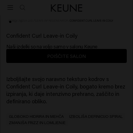
DOMOV
/
NEGA LAS
/
"LEAVE-IN" REGENERATOR
/
CONFIDENT CURL LEAVE-IN COILY
(1)
Confident Curl Leave-in Coily
Naši izdelki so na voljo samo v salonu Keune
POIŠČITE SALON
Izboljšajte svojo naravno teksturo kodrov s
Confident Curl Leave-in Coily, bogato kremo brez
izpiranja, ki daje intenzivno prehrano, zaščito in
definirano obliko.​ ​
GLOBOKO HIDRIRA IN MEHČA
IZBOLJŠA DEFINICIJO SPIRAL
ZMANJŠA FRIZZ IN LOMLJENJE