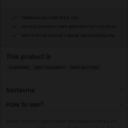
PREMIUM HAIR CARE SINCE 1922
VSI NAŠI IZDELKI SO 100% BREZ KRUTOSTI DO ŽIVALI
KUPITE SVOJE IZDELKE V KEUNE SALONU BLIZU VAS
This product is
VEGANSKO
BREZ SILIKONOV
BREZ GLUTENA
Sestavine
Aqua (Water), Propylene Glycol, Butyrospermum Parkii
How to use?
(Shea) Butter, Cocos Nucifera (Coconut) Oil,
Hydrogenated Ethylhexyl Olivate, Ceteareth-30,
Nanesite na vlažne lase in se prepričajte, da so lasje
Izjava o omejitvi odgovornosti: informacije o izdelku, kot
Ozokerite, Petrolatum, Polyacrylamide, C13-14
dobro prekriti s kremo. Ne izpirajte. Pustite, da se lasje