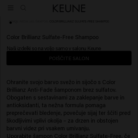
DOMOV
/
NEGA LAS
/
ŠAMPON
/
COLOR BRILLIANZ SULFATE-FREE SHAMPOO
(2)
Color Brillianz Sulfate-Free Shampoo
Naši izdelki so na voljo samo v salonu Keune
POIŠČITE SALON
Ohranite svojo barvo svežo in sijočo s Color
Brillianz Anti-Fade šamponom brez sulfatov.
Obogaten s sestavinami za zaklepanje barve in
antioksidanti, ta nežna formula pomaga
preprečevati bledenje, povečuje sijaj ter ščiti pred
škodljivimi vplivi okolja – za drzen in obstojen
barvni videz pri vsakem umivanju.
Uporabite šampon Color Brillianz Sulfate-Free, če