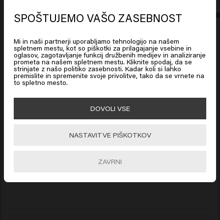
Hexyl Cinnamal, Tetramethyl
Color Brillianz Shampoo
Color Brilli
SPOŠTUJEMO VAŠO ZASEBNOST
Acetyloctahydronaphthalenes.
Looks like you are in
United
States of America
Mi in naši partnerji uporabljamo tehnologijo na našem
spletnem mestu, kot so piškotki za prilagajanje vsebine in
New content loaded
5.0
oglasov, zagotavljanje funkcij družbenih medijev in analiziranje
prometa na našem spletnem mestu. Kliknite spodaj, da se
Click on Go or choose your location below
Based on 2 reviews
strinjate z našo politiko zasebnosti. Kadar koli si lahko
premislite in spremenite svoje privolitve, tako da se vrnete na
to spletno mesto.
🇺🇸
United States of America 🛒
Verified Customer
DOVOLI VSE
Nathalie
Go
NASTAVITVE PIŠKOTKOV
Mehki šampon in prijeten vonj.

Barva ohranja svoj sijaj.

ZAVRNI
Zelo zadovoljen.