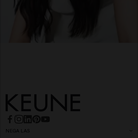
Smooth Waves
OGLED IZDELKOV
Poiščite najboljši izdelek
za oblikovanje las
REŠI KVIZ
NEGA LAS