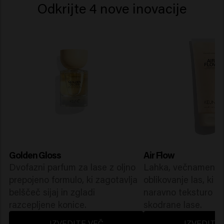
Odkrijte 4 nove inovacije
Golden Gloss
Air Flow
Dvofazni parfum za lase z oljno
Lahka, večnamensk
prepojeno formulo, ki zagotavlja
oblikovanje las, ki p
belščeč sijaj in zgladi
naravno teksturo za
razcepljene konice.
skodrane lase.
IZVEDITE VEČ
IZVEDITE