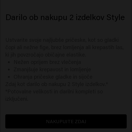
Darilo ob nakupu 2 izdelkov Style
Ustvarite svoje najljubše pričeske, kot so gladki
čopi ali nežne fige, brez lomljenja ali krepastih las,
ki jih povzročajo običajne elastike.
Nežen oprijem brez vlečenja
Zmanjšuje krepavost in lomljenje
Ohranja pričeske gladke in sijoče
Zdaj kot darilo ob nakupu 2 Style izdelkov.*
*Potovalne velikosti in darilni kompleti so
izključeni.
NAKUPUJTE ZDAJ