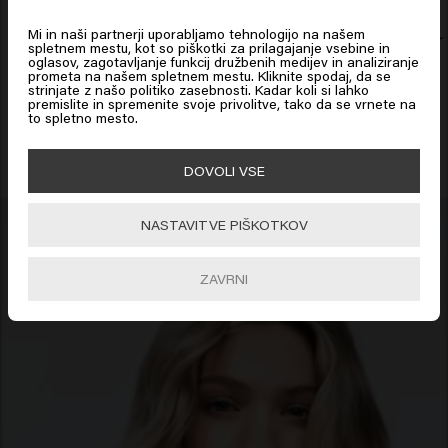
States of America
Mi in naši partnerji uporabljamo tehnologijo na našem
Power Paste
Free Styler
spletnem mestu, kot so piškotki za prilagajanje vsebine in
oglasov, zagotavljanje funkcij družbenih medijev in analiziranje
prometa na našem spletnem mestu. Kliknite spodaj, da se
Click on Go or choose your location below
strinjate z našo politiko zasebnosti. Kadar koli si lahko
premislite in spremenite svoje privolitve, tako da se vrnete na
to spletno mesto.
🇺🇸
United States of America 🛒
DOVOLI VSE
Go
NASTAVITVE PIŠKOTKOV
ZAVRNI