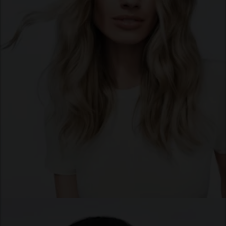
Silken Strands
OGLED IZDELKOV