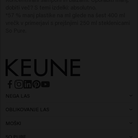
dobiti več? S temi izdelki: absolutno.
*57 % manj plastike na ml glede na šest 400 ml
vrečk v primerjavi s prejšnjimi 250 ml steklenicami
So Pure.
NEGA LAS
Šampon
OBLIKOVANJE LAS
Lak za lase
Srebrni šampon
MOŠKI
Šampon
Vosek
Šampon proti prhljaju
SO PURE