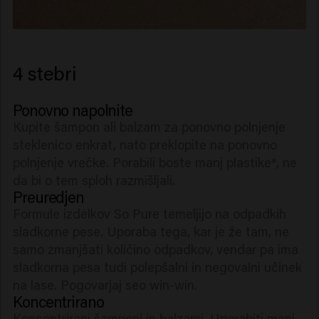
4 stebri
Ponovno napolnite
Kupite šampon ali balzam za ponovno polnjenje
steklenico enkrat, nato preklopite na ponovno
polnjenje vrečke. Porabili boste manj plastike*, ne
da bi o tem sploh razmišljali.
Preuredjen
Formule izdelkov So Pure temeljijo na odpadkih
sladkorne pese. Uporaba tega, kar je že tam, ne
samo zmanjšati količino odpadkov, vendar pa ima
sladkorna pesa tudi polepšalni in negovalni učinek
na lase. Pogovarjaj seo win-win.
Koncentrirano
Koncentrirani šamponi in balzami. Uporabiti manj,