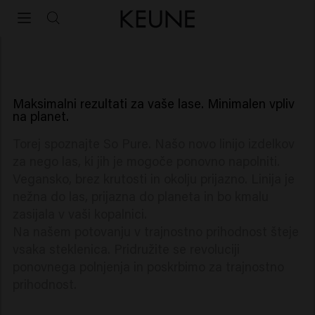
So Pure
So Pure
Maksimalni rezultati za vaše lase. Minimalen vpliv
na planet.
Torej spoznajte So Pure. Našo novo linijo izdelkov
za nego las, ki jih je mogoče ponovno napolniti.
Vegansko, brez krutosti in okolju prijazno. Linija je
nežna do las, prijazna do planeta in bo kmalu
zasijala v vaši kopalnici.
Na našem potovanju v trajnostno prihodnost šteje
vsaka steklenica. Pridružite se revoluciji
ponovnega polnjenja in poskrbimo za trajnostno
prihodnost.