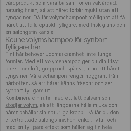
vårdprodukt som våra balsam för en välvårdad,
naturlig finish, så att håret förblir mjukt utan att
tyngas ner. Då får volymshampoot möjlighet att få
håret att falla optiskt fylligare, med frisk glans och
en salongsfin känsla.
Keune volymshampoo för synbart
fylligare hår
Fint hår behöver uppmärksamhet, inte tunga
formler. Med ett volymshampoo ger du din frisyr
direkt mer luft, grepp och spänst, utan att håret
tyngs ner. Våra schampon rengör noggrant från
hårbotten, så att håret känns fräscht och ser
synbart fylligare ut.
Kombinera din rutin med
ett lätt balsam som
stödjer volym
, så att längderna hålls mjuka och
håret behåller sin naturliga kropp. Då får du den
eftertraktade salongsfinishen: enkel, livfull och
med en fylligare effekt som håller sig fin hela