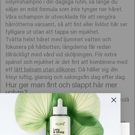
volymshampoo i din dagliga rutin, så länge du
väljer en mild formula som inte tynger ner håret.
Våra schampon är utvecklade för att rengöra
hårrötterna varsamt, så att fint eller livlöst hår ser
fylligare ut utan att tappa sin mjukhet.
Tvätta helst håret med ljummet vatten och
fokusera på hårbotten; längderna får redan
tillräckligt med vård vid sköljningen. För extra
spänst och mjukhet är det fint att kombinera med
ett
lätt balsam utan silikoner
. Då håller sig din
frisyr luftig, glansig och salongsfin dag efter dag.
Hur ger man fint och slappt hår mer
volym?
Fint hår behöver en rutin som känns lätt men ändå
ger synbar fyllighet. Med rätt volymshampoo
stödjer du hårfibern från hårbotten, så att din
frisyr får mer stadga och spänst utan att bli tung.
Tänk dig en vård som rengör precist samtidigt
Det verkar som att du är i
United