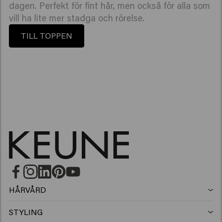
dagen. Perfekt för fint hår, men också för alla som
vill ha lite mer stadga och rörelse.
TILL TOPPEN
HÅRVÅRD
Schampo
STYLING