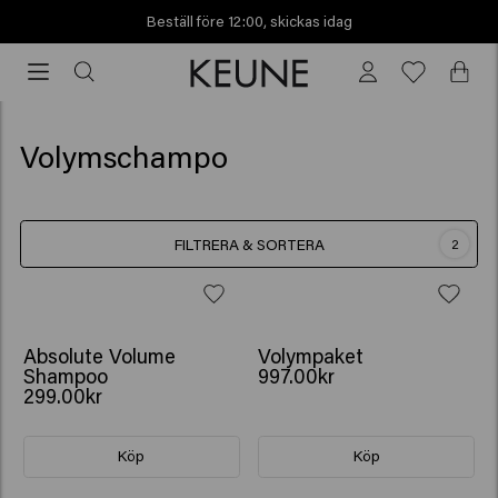
Beställ före 12:00, skickas idag
Beställ
före
12:00,
skickas
Volymschampo
idag
FILTRERA & SORTERA
2
GÅVA: VATTENFLASKA
Absolute Volume
Volympaket
Shampoo
997.00kr
299.00kr
Köp
Köp