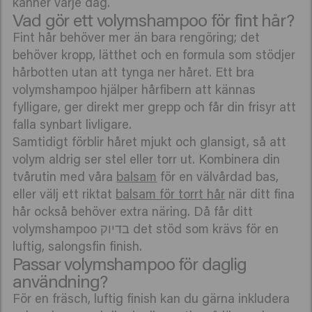
känner varje dag.
Vad gör ett volymshampoo för fint hår?
Fint hår behöver mer än bara rengöring; det
behöver kropp, lätthet och en formula som stödjer
hårbotten utan att tynga ner håret. Ett bra
volymshampoo hjälper hårfibern att kännas
fylligare, ger direkt mer grepp och får din frisyr att
falla synbart livligare.
Samtidigt förblir håret mjukt och glansigt, så att
volym aldrig ser stel eller torr ut. Kombinera din
tvårutin med våra
balsam
för en välvårdad bas,
eller välj ett riktat
balsam för torrt hår
när ditt fina
hår också behöver extra näring. Då får ditt
volymshampoo בדיוק det stöd som krävs för en
luftig, salongsfin finish.
Passar volymshampoo för daglig
användning?
För en fräsch, luftig finish kan du gärna inkludera