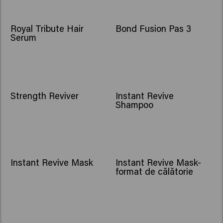
Royal Tribute Hair
Bond Fusion Pas 3
Serum
NOU
Strength Reviver
Instant Revive
Shampoo
NOU
NOU
Instant Revive Mask
Instant Revive Mask-
format de călătorie