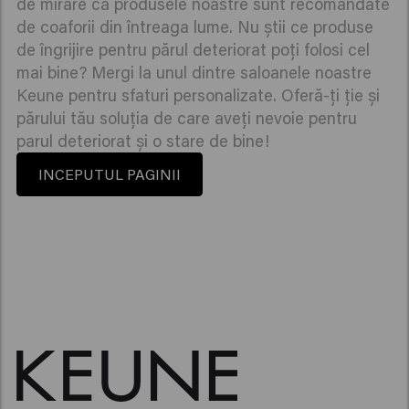
de mirare că produsele noastre sunt recomandate
de coaforii din întreaga lume. Nu știi ce produse
de îngrijire pentru părul deteriorat poți folosi cel
mai bine? Mergi la unul dintre saloanele noastre
Keune pentru sfaturi personalizate. Oferă-ți ție și
părului tău soluția de care aveți nevoie pentru
parul deteriorat și o stare de bine!
INCEPUTUL PAGINII