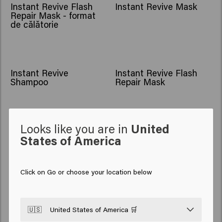
NOU
NOU
Instant Revive Flash
Instant Revive Mask
Repair Mask - format
de călătorie
NOU
NOU
Instant Revive
Instant Revive Flash
Shampoo
Repair Mask
Looks like you are in
United
NOU
NOU
States of America
Instant Revive
Instant Revive Flash
Shampoo
Repair Mask
Click on Go or choose your location below
Pachet Flash Repair
Pachet Deep Repair
🇺🇸
United States of America 🛒