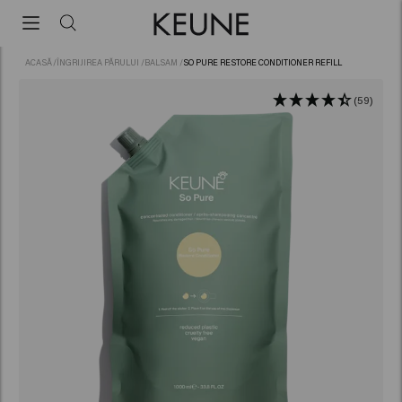
ACASĂ
/
ÎNGRIJIREA PĂRULUI
/
BALSAM
/
SO PURE RESTORE CONDITIONER REFILL
(59)