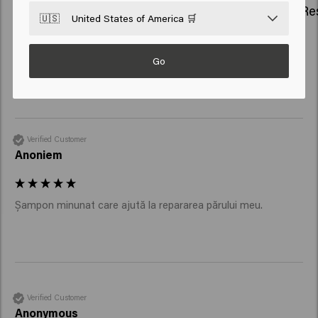
So Pure Restore Conditioner Refill
So Pure Re
🇺🇸
United States of America 🛒
Go
New content loaded
4.2
Based on 59 reviews
Verified Customer
Anoniem
Șampon minunat care ajută la repararea părului meu. 
Verified Customer
Anonymous