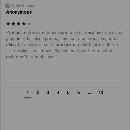
Verified Customer
Anonymous
Produs frumos care face ca ura ta să miroasă bine și să aibă 
grijă de el. Îmi place pompa, ceea ce o face foarte ușor de 
utilizat. Trecerea la acest produs mi-a făcut părul mult mai 
fin, mai plin și mai moale. Și acest sentiment durează mai 
mult decât eram obișnuit.
1
2
3
4
5
6
...
12