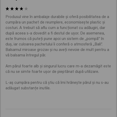
Produsul vine în ambalaje durabile și oferă posibilitatea de a 
cumpăra un pachet de reumplere, economisește plastic și 
costuri. A trebuit să aflu cum a funcționat cu adăugiri, dar 
după aceea s-a dovedit a fi destul de ușor. De asemenea, 
este frumos că puteți pune apoi un sistem de „pompă” în 
duș, iar culoarea pachetului îi conferă o atmosferă „Bali”.

Balsamul miroase grozav și nu aveți nevoie de mult pentru a 
vă balsama întregul păr.

Am părul foarte alb și singurul lucru care m-a dezamăgit este 
că nu se simte foarte ușor de pieptănat după utilizare.

L-aș cumpăra pentru că știu că îmi hrănește părul și nu s-au 
adăugat substanțe inutile.