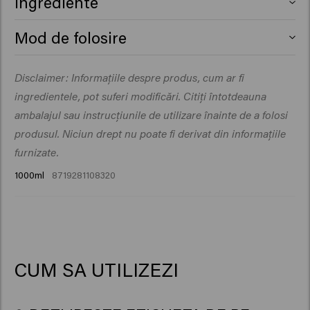
Ingrediente
Aqua (Water), Isopropyl Myristate, Cetearyl Alcohol,
Mod de folosire
Glycerin, Behentrimonium Chloride, Cetrimonium
Chloride, Cetyl Esters, Parfum (Fragrance), Betaine,
Balsamul So Pure îngrijeste părul, fără a-i adăuga
Disclaimer: Informațiile despre produs, cum ar fi
Butyrospermum Parkii (Shea) Butter, Citric Acid, Sodium
greutate.
Benzoate, Isopropyl Alcohol, Hydroxypropyl Starch
ingredientele, pot suferi modificări. Citiți întotdeauna
Phosphate, Tocopheryl Acetate, Opuntia Ficus-Indica
ambalajul sau instrucțiunile de utilizare înainte de a folosi
Stem Extract, Disodium Phosphate, Benzyl Salicylate,
produsul. Niciun drept nu poate fi derivat din informațiile
Citronellol, Hydroxycitronellal, Limonene, Linalool.
furnizate.
1000ml
8719281108320
CUM SA UTILIZEZI