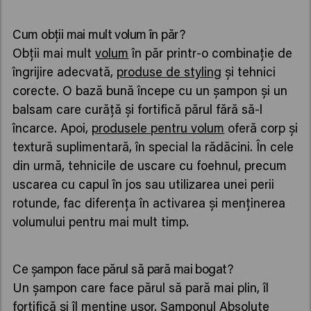
Cum obții mai mult volum în păr?
Obții mai mult
volum
în păr printr-o combinație de
îngrijire adecvată,
produse de styling
și tehnici
corecte. O bază bună începe cu un șampon și un
balsam care curăță și fortifică părul fără să-l
încarce. Apoi,
produsele pentru volum
oferă corp și
textură suplimentară, în special la rădăcini. În cele
din urmă, tehnicile de uscare cu foehnul, precum
uscarea cu capul în jos sau utilizarea unei perii
rotunde, fac diferența în activarea și menținerea
volumului pentru mai mult timp.
Ce șampon face părul să pară mai bogat?
Un șampon care face părul să pară mai plin, îl
fortifică și îl menține ușor. Șamponul
Absolute