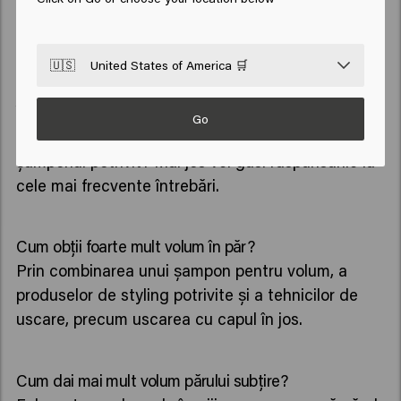
Aplică șampon uscat sau un produs texturizant în a
doua zi după spălare.
Protejează părul de temperaturile ridicate.
🇺🇸
United States of America 🛒
Întrebări frecvente
Go
Ai mai multe întrebări despre volumul părului sau
șamponul potrivit? Mai jos vei găsi răspunsurile la
cele mai frecvente întrebări.
Cum obții foarte mult volum în păr?
Prin combinarea unui șampon pentru volum, a
produselor de styling potrivite și a tehnicilor de
uscare, precum uscarea cu capul în jos.
Cum dai mai mult volum părului subțire?