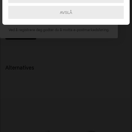
Parfymefri, mikrobiomvennlig og dermatologisk
AVSLÅ
godkjent
ABONNER NÅ
Ved å registrere deg godtar du å motta e-postmarkedsføring.
Les mer
Alternatives