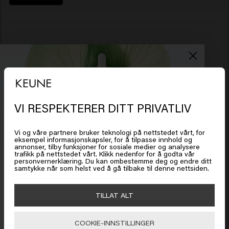
VI RESPEKTERER DITT PRIVATLIV
Det ser ut som om du er i
United
States of America
Vi og våre partnere bruker teknologi på nettstedet vårt, for
eksempel informasjonskapsler, for å tilpasse innhold og
annonser, tilby funksjoner for sosiale medier og analysere
trafikk på nettstedet vårt. Klikk nedenfor for å godta vår
Klikk på Gå eller velg plasseringen din nedenfor
personvernerklæring. Du kan ombestemme deg og endre ditt
samtykke når som helst ved å gå tilbake til denne nettsiden.
Få 20 % rabatt
Meld deg på nyhetsbrevet og få rabatt når du handler for
🇺🇸
United States of America 🛒
TILLAT ALT
Derma Sensitive Shampoo > Scalp
450 kr eller mer. Enjoy!
Sensitive Shampoo
COOKIE-INNSTILLINGER
Gå