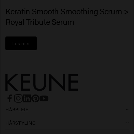
Keratin Smooth Smoothing Serum >
Royal Tribute Serum
Les mer
HÅRPLEIE
Sjampo
HÅRSTYLING
Hårspray
Sølvsjampo