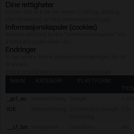
Dine rettigheter
Du har rett til å be om innsyn i, retting, sletting
eller blokkering av dine personopplysninger.
Informasjonskapsler (cookies)
Keunes nettsted bruker "informasjonskapsler" for
å forbedre opplevelsen din.
Endringer
Vi kan endre denne personvernerklæringen fra tid
til annen.
Endre innstillingene for informasjonskapsler
NAVN
KATEGORI
PLATTFORM
TID
_gcl_au
Markedsføring
Google
3 må
IDE
Markedsføring
DoubleClick/Google
2 år
Marketing
__cf_bm
Funksjonell
Cloudflare
økt