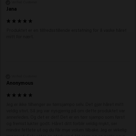
hvite rester. Den holder håret friskt og gir volum
Verified Customer
samtidig. På denne måten vil det brune håret ditt
Jana
fortsette å se naturlig, pleiet og luftig ut mellom
hårvaskene.
God tørrsjampo
Produktet er en tilfredsstillende erstatning for å vaske håret 
mitt for nært. 
En god tørrsjampo som Keune Clean Slate absorberer
overflødig olje, gir volum og friskhet, og etterlater håret
ditt med et velpleid utseende uten vask. Keune skiller
seg ut med sin minimalistiske, naturlige formel, som er
vegansk, silikonfri og glutenfri, og etterlater håret mykt
og sunt.
Verified Customer
Anonymous
Dessuten har sprayen en frisk, behagelig
rabarbrablomstduft og passer for alle hårtyper.
Hvordan bruker du det?
Jeg er ikke tilhenger av tørrsjampo selv. Det gjør håret mitt 
Slik bruker du Keune Clean Slate tørrsjampo:
veldig stivt. Så jeg var nysgjerrig på om dette produktet var 
annerledes. Og det er det! Det er en tørr sjampo som først 
Rist godt før sprøyting.
og fremst lukter godt. Håret ditt forblir veldig mykt, ser 
Spray på røttene av tørt hår fra omtrent 16 cm
mindre fettete ut og du får mye volum tilbake. Jeg er virkelig 
imponert. Selv etter en sterk vind, litt regn og en natts søvn, 