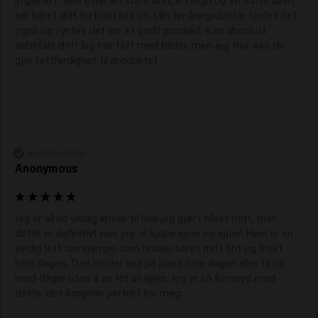
avstand.
ser håret ditt fortsatt bra ut. Min tenåringsdatter testet det 
Masser forsiktig med fingrene for å sikre at
også og syntes det var et godt produkt. Kan absolutt 
produktet absorberes.
anbefale det! Jeg har tatt med bilder, men jeg tror ikke de 
gjør rettferdighet til produktet
Gre eller børst gjennom håret for å fordele
produktet jevnt.
Style som ønsket.
Hvor lenge bør tørrsjampoen sitte i
håret?
Verified Customer
Tørrsjampo kan ligge i håret i alt fra noen få minutter til
Anonymous
noen få timer for å absorbere fett og olje. Med Keune
Clean Slate kan du børste eller gre det ut umiddelbart
Jeg er alltid veldig kritisk til hva jeg gjør i håret mitt, men 
etter noen få minutter for et friskt og voluminøst
dette er definitivt noe jeg vil kjøpe igjen og igjen! Heel er en 
resultat.
veldig lett tørrsjampo som holder håret mitt fint og friskt 
Tips: Bruk det om kvelden før du legger deg. På denne
hele dagen. Den holder seg på plass hele dagen eller til og 
måten absorberes produktet mens du sover, og du
med dager uten å se fet ut igjen. Jeg er så fornøyd med 
våkner med friskt hår om morgenen. Det er ikke
dette, det fungerer perfekt for meg.
skadelig å la det sitte i lenger, men for mye opphopning